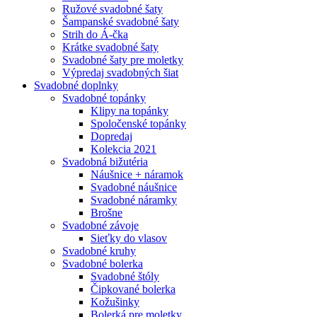
Ružové svadobné šaty
Šampanské svadobné šaty
Strih do Á-čka
Krátke svadobné šaty
Svadobné šaty pre moletky
Výpredaj svadobných šiat
Svadobné doplnky
Svadobné topánky
Klipy na topánky
Spoločenské topánky
Dopredaj
Kolekcia 2021
Svadobná bižutéria
Náušnice + náramok
Svadobné náušnice
Svadobné náramky
Brošne
Svadobné závoje
Sieťky do vlasov
Svadobné kruhy
Svadobné bolerka
Svadobné štóly
Čipkované bolerka
Kožušinky
Bolerká pre moletky