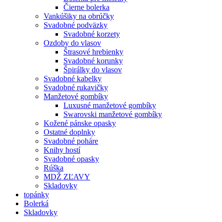
Čierne bolerka
Vankúšiky na obrúčky
Svadobné podväzky
Svadobné korzety
Ozdoby do vlasov
Štrasové hrebienky
Svadobné korunky
Špirálky do vlasov
Svadobné kabelky
Svadobné rukavičky
Manžetové gombíky
Luxusné manžetové gombíky
Swarovski manžetové gombíky
Kožené pánske opasky
Ostatné doplnky
Svadobné poháre
Knihy hostí
Svadobné opasky
Rúška
MDŽ ZĽAVY
Skladovky
topánky
Bolerká
Skladovky