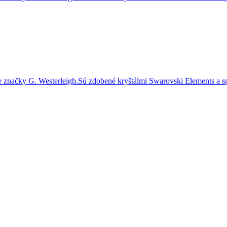
značky G. Westerleigh.Sú zdobené kryštálmi Swarovski Elements a sp