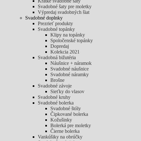
Krátke svadobné šaty
Svadobné šaty pre moletky
Výpredaj svadobných šiat
Svadobné doplnky
Prezrieť produkty
Svadobné topánky
Klipy na topánky
Spoločenské topánky
Dopredaj
Kolekcia 2021
Svadobná bižutéria
Náušnice + náramok
Svadobné náušnice
Svadobné náramky
Brošne
Svadobné závoje
Sieťky do vlasov
Svadobné kruhy
Svadobné bolerka
Svadobné štóly
Čipkované bolerka
Kožušinky
Bolerká pre moletky
Čierne bolerka
Vankúšiky na obrúčky