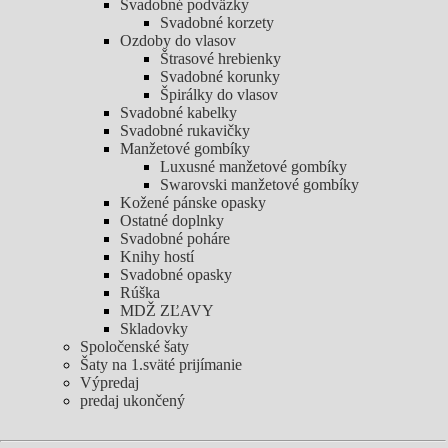
Svadobné podväzky
Svadobné korzety
Ozdoby do vlasov
Štrasové hrebienky
Svadobné korunky
Špirálky do vlasov
Svadobné kabelky
Svadobné rukavičky
Manžetové gombíky
Luxusné manžetové gombíky
Swarovski manžetové gombíky
Kožené pánske opasky
Ostatné doplnky
Svadobné poháre
Knihy hostí
Svadobné opasky
Rúška
MDŽ ZĽAVY
Skladovky
Spoločenské šaty
Šaty na 1.sväté prijímanie
Výpredaj
predaj ukončený