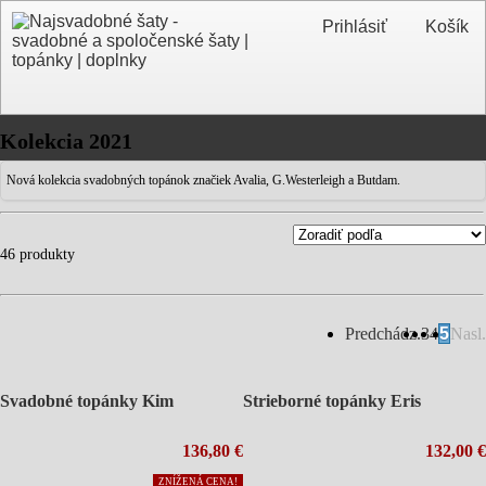
Prihlásiť
Košík
Kolekcia 2021
Nová kolekcia svadobných topánok značiek Avalia, G.Westerleigh a Butdam.
46 produkty
Predchádz.
3
4
5
Nasl.
Svadobné topánky Kim
Strieborné topánky Eris
136,80 €
132,00 €
ZNÍŽENÁ CENA!