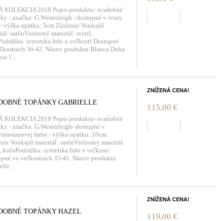
 KOLEKCIA 2018 Popis produktu- svadobné
zobraziť
ky - značka: G.Westerleigh - dostupné v ivory
 - výška opätku: 5cm Zloženie Vonkajší
iál: saténVnútorný materiál: textil,
odrážka: syntetika Info o veľkosti Dostupné
ľkostiach 36-42. Názov produktu Blanca Doba
ia 1...
ZNÍŽENÁ CENA!
DOBNÉ TOPÁNKY GABRIELLE
115,00 €
 KOLEKCIA 2018 Popis produktu- svadobné
zobraziť
ky - značka: G.Westerleigh- dostupné v
/smotanovej farbe - výška opätku: 10cm
nie Vonkajší materiál: saténVnútorný materiál:
l, kožaPodrážka: syntetika Info o veľkosti
pné vo veľkostiach 35-41. Názov produktu
lle...
ZNÍŽENÁ CENA!
DOBNÉ TOPÁNKY HAZEL
119,00 €