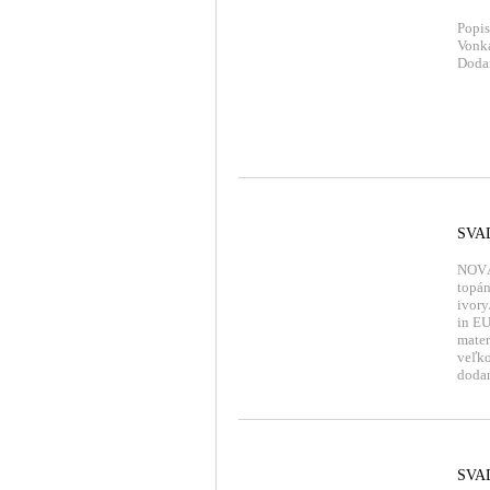
Popis
Vonka
Dodan
SVA
NOVÁ
topán
ivory
in EU
mater
veľko
dodan
SVA