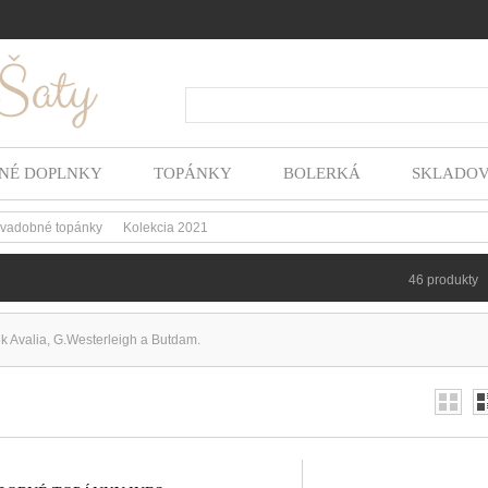
Hľada
NÉ DOPLNKY
TOPÁNKY
BOLERKÁ
SKLADO
vadobné topánky
Kolekcia 2021
>
46 produkty
 Avalia, G.Westerleigh a Butdam.