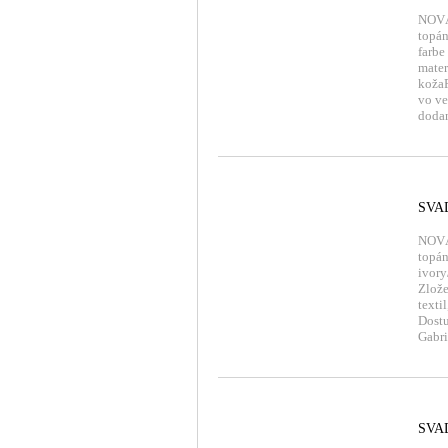
NOVÁ
topán
farbe
mater
kožaP
vo ve
dodan
SVA
NOVÁ
topán
ivory
Zlože
texti
Dostu
Gabrie
SVA