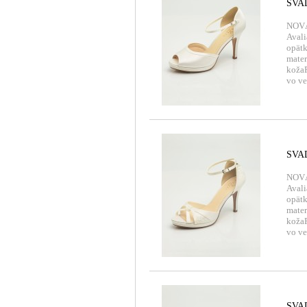
SVA
NOVÁ
Avali
opätk
mater
kožaP
vo ve
SVA
NOVÁ
Avali
opätk
mater
kožaP
vo ve
SVA