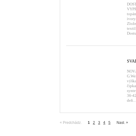
DOST
VYPR
topán
ivory
Zlože
texti
Dostu
SVA
NOVÁ
G.Wes
výška
čipka
synte
36-4
deň...
«
»
Predchádz.
1
2
3
4
5
Nasl.