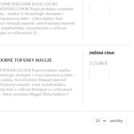
UPNÉ POSLEDNÉ KUSY, LEN DO
zobraziť
EDANIA ZÁSOB! Popis produktu- svadobné
ky - značka: G.Westerleigh- dostupné v
/smotanovej farbe - výška opätku: 6cm
nie Vonkajší materiál: saténVnútorný materiál:
l, kožaPodrážka: syntetika Info o veľkosti
pné vo veľkostiach 35...
ZNÍŽENÁ CENA!
DOBNÉ TOPÁNKY MAGGIE
115,00 €
 KOLEKCIA 2018 Popis produktu- značka:
zobraziť
terleigh- dostupné v ivory/smotanovej farbe -
 opätku: 6cm Zloženie Vonkajší materiál:
Vnútorný materiál: textil, kožaPodrážka:
tika Info o veľkosti Dostupné vo veľkostiach
2. Názov produktu Maggie Doba dodania 1
ok
položky: