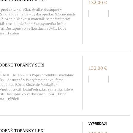
132,00 €
 produktu - značka: Avalia- dostupné v
zobraziť
/smotanovej farbe - výška opätku: 9,5cm- made
 Zloženie Vonkajší materiál: saténVnútorný
iál: textil, kožaPodrážka: syntetika Info o
sti Dostupné vo veľkostiach 36-41. Doba
ia 1 týždeň
DOBNÉ TOPÁNKY SURI
132,00 €
 KOLEKCIA 2018 Popis produktu- svadobné
zobraziť
ky - dostupné v ivory/smotanovej farbe -
 opätku: 9,5cm Zloženie Vonkajšok:
Vnútro: textil, kožaPodrážka: syntetika Info o
sti Dostupné vo veľkostiach 36-41. Doba
ia 1 týždeň
VÝPREDAJ!
DOBNÉ TOPÁNKY LEXI