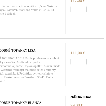
117,00 €
 - farba: ivory- výška opätku: 9,5cm Zloženie
zobraziť
jšok:saténVnútro:koža Veľkosti 36,37,41
ie 1 týždeň
DOBNÉ TOPÁNKY LISA
111,00 €
 KOLEKCIA 2018 Popis produktu- svadobné
zobraziť
ky - značka: Avalia- dostupné v
/smotanovej farbe - výška opätku: 5,5cm- made
 Zloženie Vonkajší materiál: saténVnútorný
iál: textil, kožaPodrážka: syntetika Info o
sti Dostupné vo veľkostiach 36-41. Doba
ia 1...
ZNÍŽENÁ CENA!
DOBNÉ TOPÁNKY BLANCA
99,00 €