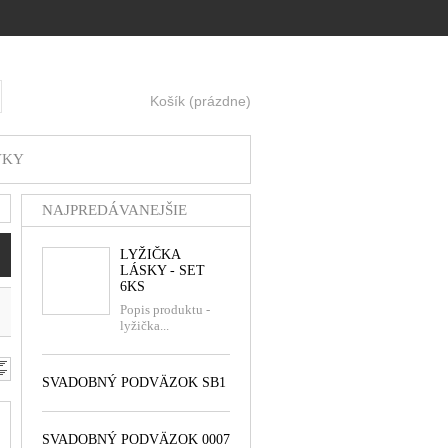
Košík
(prázdne)
ť
VKY
NAJPREDÁVANEJŠIE
LYŽIČKA
LÁSKY - SET
6KS
Popis produktu -
lyžička...
SVADOBNÝ PODVÄZOK SB1
SVADOBNÝ PODVÄZOK 0007