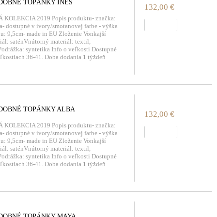
DOBNÉ TOPÁNKY INES
132,00 €
 KOLEKCIA 2019 Popis produktu- značka:
zobraziť
a- dostupné v ivory/smotanovej farbe - výška
u: 9,5cm- made in EU Zloženie Vonkajší
iál: saténVnútorný materiál: textil,
odrážka: syntetika Info o veľkosti Dostupné
ľkostiach 36-41. Doba dodania 1 týždeň
DOBNÉ TOPÁNKY ALBA
132,00 €
 KOLEKCIA 2019 Popis produktu- značka:
zobraziť
a- dostupné v ivory/smotanovej farbe - výška
u: 9,5cm- made in EU Zloženie Vonkajší
iál: saténVnútorný materiál: textil,
odrážka: syntetika Info o veľkosti Dostupné
ľkostiach 36-41. Doba dodania 1 týždeň
DOBNÉ TOPÁNKY MAYA