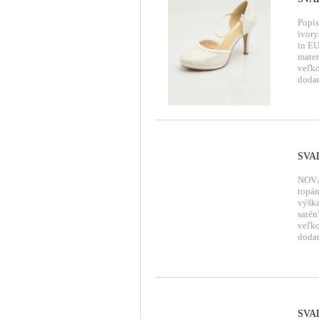
Popis
ivory
in EU
mater
veľko
dodan
SVA
NOVÁ
topán
výška
satén
veľko
dodan
SVA