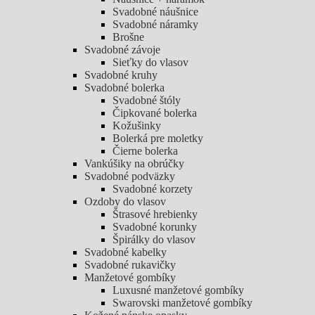
Svadobné náušnice
Svadobné náramky
Brošne
Svadobné závoje
Sieťky do vlasov
Svadobné kruhy
Svadobné bolerka
Svadobné štóly
Čipkované bolerka
Kožušinky
Bolerká pre moletky
Čierne bolerka
Vankúšiky na obrúčky
Svadobné podväzky
Svadobné korzety
Ozdoby do vlasov
Štrasové hrebienky
Svadobné korunky
Špirálky do vlasov
Svadobné kabelky
Svadobné rukavičky
Manžetové gombíky
Luxusné manžetové gombíky
Swarovski manžetové gombíky