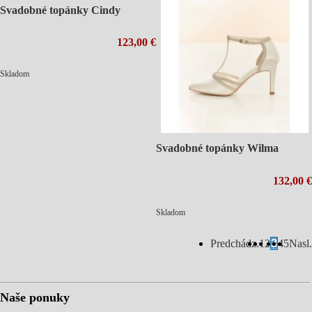
Svadobné topánky Cindy
123,00 €
Skladom
Svadobné topánky Wilma
132,00 €
Skladom
Predchádz.
1
2
3
4
5
Nasl.
Naše ponuky