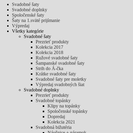
Svadobné šaty
Svadobné doplnky
Spoločenské šaty
Šaty na 1.sväté prijímanie
Výpredaj
Všetky kategórie
Svadobné šaty
Prezrieť produkty
Kolekcia 2017
Kolekcia 2018
Ružové svadobné šaty
Šampanské svadobné šaty
Strih do Á-čka
Krátke svadobné šaty
Svadobné šaty pre moletky
Výpredaj svadobných šiat
Svadobné doplnky
Prezrieť produkty
Svadobné topánky
Klipy na topánky
Spoločenské topánky
Dopredaj
Kolekcia 2021
Svadobná bižutéria
Náušnice + náramok