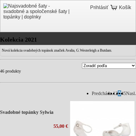
Prihlásiť
Košík
Kolekcia 2021
Nová kolekcia svadobných topánok značiek Avalia, G.Westerleigh a Butdam.
46 produkty
Predchádz.
1
2
3
4
5
Nasl.
Svadobné topánky Sylwia
55,00 €