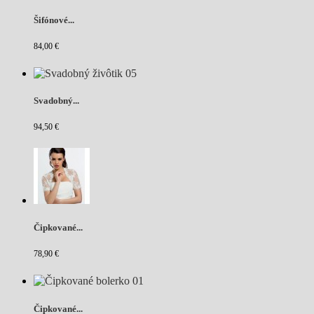
Šifónové...
84,00 €
Svadobný...
94,50 €
Čipkované...
78,90 €
Čipkované...