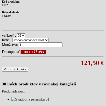
Kód produktu
E162
Doba dodania
1 týždeň
veľkosť :
farba :
Množstvo:
Dostupnosť:
DO 1 TÝŽDŇA
121,50 €
Vložiť do košíka
30 iných produktov v rovnakej kategórii
Predchádzajúci