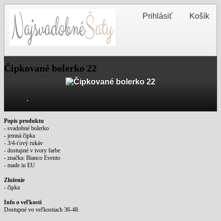
Prihlásiť
Košík
Čipkované bolerko 22
Popis produktu
- svadobné bolerko
- jemná čipka
- 3/4-ťový rukáv
- dostupné v ivory farbe
- značka: Bianco Evento
- made in EU
Zloženie
- čipka
Info o veľkosti
Dostupné vo veľkostiach 36-48.