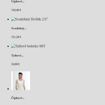
Čipkové...
110,40 €
Svadobný...
151,20 €
Taftové...
16,00 €
Čipkové...