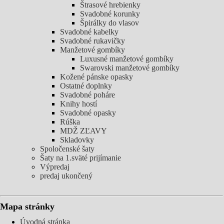
Štrasové hrebienky
Svadobné korunky
Špirálky do vlasov
Svadobné kabelky
Svadobné rukavičky
Manžetové gombíky
Luxusné manžetové gombíky
Swarovski manžetové gombíky
Kožené pánske opasky
Ostatné doplnky
Svadobné poháre
Knihy hostí
Svadobné opasky
Rúška
MDŽ ZĽAVY
Skladovky
Spoločenské šaty
Šaty na 1.sväté prijímanie
Výpredaj
predaj ukončený
Mapa stránky
Úvodná stránka