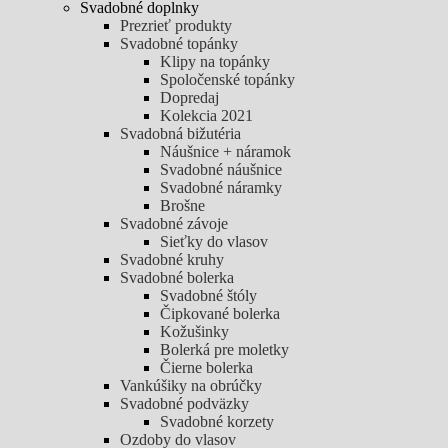
Svadobné doplnky
Prezrieť produkty
Svadobné topánky
Klipy na topánky
Spoločenské topánky
Dopredaj
Kolekcia 2021
Svadobná bižutéria
Náušnice + náramok
Svadobné náušnice
Svadobné náramky
Brošne
Svadobné závoje
Sieťky do vlasov
Svadobné kruhy
Svadobné bolerka
Svadobné štóly
Čipkované bolerka
Kožušinky
Bolerká pre moletky
Čierne bolerka
Vankúšiky na obrúčky
Svadobné podväzky
Svadobné korzety
Ozdoby do vlasov