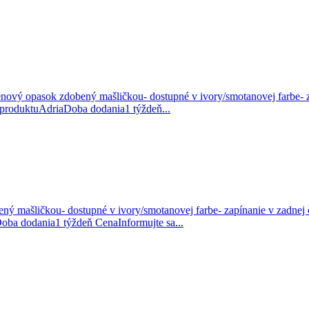
ténový opasok zdobený mašličkou- dostupné v ivory/smotanovej farbe- 
v produktuAdriaDoba dodania1 týždeň...
ný mašličkou- dostupné v ivory/smotanovej farbe- zapínanie v zadnej č
oba dodania1 týždeň CenaInformujte sa...