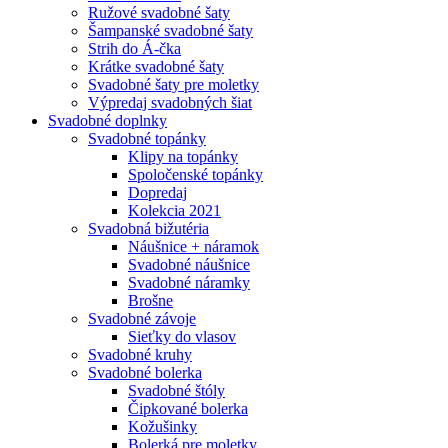
Ružové svadobné šaty
Šampanské svadobné šaty
Strih do Á-čka
Krátke svadobné šaty
Svadobné šaty pre moletky
Výpredaj svadobných šiat
Svadobné doplnky
Svadobné topánky
Klipy na topánky
Spoločenské topánky
Dopredaj
Kolekcia 2021
Svadobná bižutéria
Náušnice + náramok
Svadobné náušnice
Svadobné náramky
Brošne
Svadobné závoje
Sieťky do vlasov
Svadobné kruhy
Svadobné bolerka
Svadobné štóly
Čipkované bolerka
Kožušinky
Bolerká pre moletky