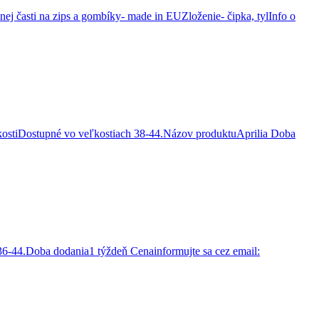
asti na zips a gombíky- made in EUZloženie- čipka, tylInfo o
eľkostiDostupné vo veľkostiach 38-44.Názov produktuAprilia Doba
36-44.Doba dodania1 týždeň Cenainformujte sa cez email: