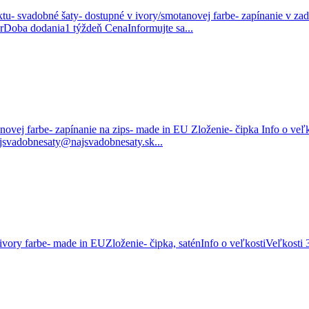
bné šaty- dostupné v ivory/smotanovej farbe- zapínanie v zadnej č
rDoba dodania1 týždeň CenaInformujte sa...
anovej farbe- zapínanie na zips- made in EU Zloženie- čipka Info o v
ajsvadobnesaty@najsvadobnesaty.sk...
ry farbe- made in EUZloženie- čipka, saténInfo o veľkostiVeľkosti 