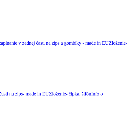
zapínanie v zadnej časti na zips a gombíky - made in EUZloženie-
asti na zips- made in EUZloženie- čipka, šifónInfo o