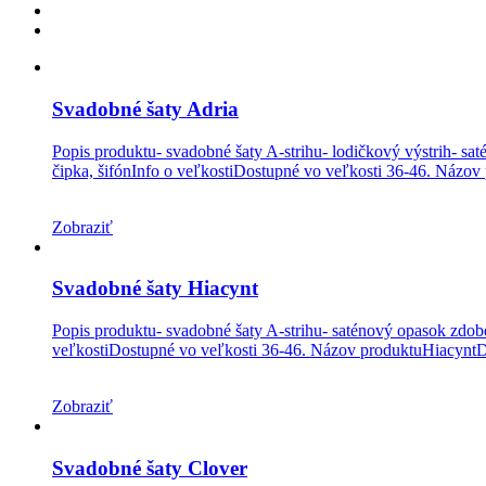
Svadobné šaty Adria
Popis produktu- svadobné šaty A-strihu- lodičkový výstrih- sa
čipka, šifónInfo o veľkostiDostupné vo veľkosti 36-46. Názo
Zobraziť
Svadobné šaty Hiacynt
Popis produktu- svadobné šaty A-strihu- saténový opasok zdobe
veľkostiDostupné vo veľkosti 36-46. Názov produktuHiacyntD
Zobraziť
Svadobné šaty Clover