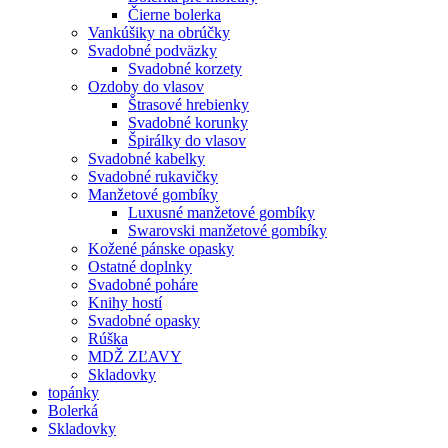
Čierne bolerka
Vankúšiky na obrúčky
Svadobné podväzky
Svadobné korzety
Ozdoby do vlasov
Štrasové hrebienky
Svadobné korunky
Špirálky do vlasov
Svadobné kabelky
Svadobné rukavičky
Manžetové gombíky
Luxusné manžetové gombíky
Swarovski manžetové gombíky
Kožené pánske opasky
Ostatné doplnky
Svadobné poháre
Knihy hostí
Svadobné opasky
Rúška
MDŽ ZĽAVY
Skladovky
topánky
Bolerká
Skladovky