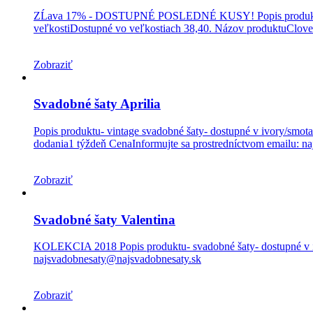
ZĹava 17% - DOSTUPNÉ POSLEDNÉ KUSY! Popis produktu- svado
veľkostiDostupné vo veľkostiach 38,40. Názov produktuClove
Zobraziť
Svadobné šaty Aprilia
Popis produktu- vintage svadobné šaty- dostupné v ivory/smot
dodania1 týždeň CenaInformujte sa prostredníctvom emailu: n
Zobraziť
Svadobné šaty Valentina
KOLEKCIA 2018 Popis produktu- svadobné šaty- dostupné v ivo
najsvadobnesaty@najsvadobnesaty.sk
Zobraziť