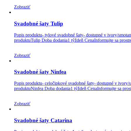
Zobraziť
Svadobné šaty Tulip
Popis produktu- tylové svadobné šaty- dostupné v ivory/smota
produktuTulip Doba dodania1 týždeň CenaInformujte sa prostre
Zobraziť
Svadobné šaty Ninfea
Popis produktu- celočipkové svadobné šaty- dostupné v ivory/
produktuNinfea Doba dodania1 týždeň CenaInformujte sa prost
Zobraziť
Svadobné šaty Catarina