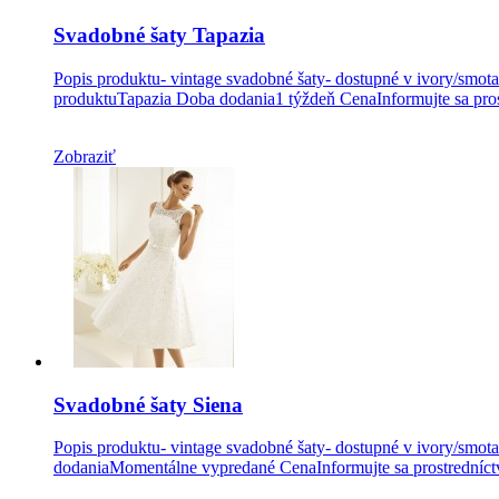
Svadobné šaty Tapazia
Popis produktu- vintage svadobné šaty- dostupné v ivory/smot
produktuTapazia Doba dodania1 týždeň CenaInformujte sa pros
Zobraziť
Svadobné šaty Siena
Popis produktu- vintage svadobné šaty- dostupné v ivory/smot
dodaniaMomentálne vypredané CenaInformujte sa prostredníctv