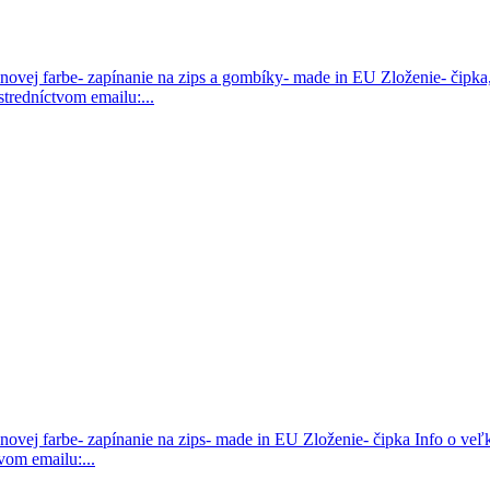
anovej farbe- zapínanie na zips a gombíky- made in EU Zloženie- čipk
tredníctvom emailu:...
anovej farbe- zapínanie na zips- made in EU Zloženie- čipka Info o 
om emailu:...