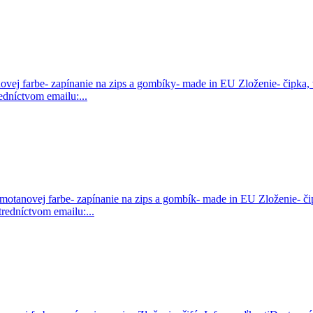
novej farbe- zapínanie na zips a gombíky- made in EU Zloženie- čipka,
dníctvom emailu:...
smotanovej farbe- zapínanie na zips a gombík- made in EU Zloženie- č
redníctvom emailu:...