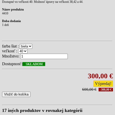
Dostupné vo veľkosti 40. Možnosť úpravy na veľkosti 38,42 a 44.
Názov produktu
4410
Doba dodania
1 deň
farba šiat :
veľkosť :
Množstvo:
Dostupnosť:
SKLADOM
300,00 €
Výpredaj!
600,00 €
-300,00 €
Vložiť do košíka
17 iných produktov v rovnakej kategórii