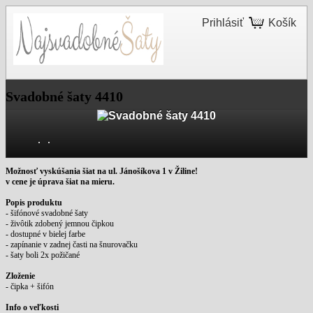
Prihlásiť
Košík
Svadobné šaty 4410
Možnosť vyskúšania šiat na ul. Jánošíkova 1 v Žiline!
v cene je úprava šiat na mieru.
Popis produktu
- šifónové svadobné šaty
- živôtik zdobený jemnou čipkou
- dostupné v bielej farbe
- zapínanie v zadnej časti na šnurovačku
- šaty boli 2x požičané
Zloženie
- čipka + šifón
Info o veľkosti