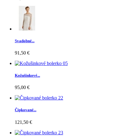
Svadobné...
91,50 €
Kožušinkové...
95,00 €
Čipkované...
121,50 €