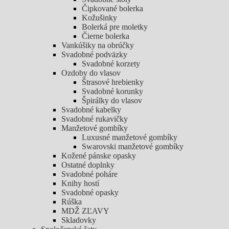
Čipkované bolerka
Kožušinky
Bolerká pre moletky
Čierne bolerka
Vankúšiky na obrúčky
Svadobné podväzky
Svadobné korzety
Ozdoby do vlasov
Štrasové hrebienky
Svadobné korunky
Špirálky do vlasov
Svadobné kabelky
Svadobné rukavičky
Manžetové gombíky
Luxusné manžetové gombíky
Swarovski manžetové gombíky
Kožené pánske opasky
Ostatné doplnky
Svadobné poháre
Knihy hostí
Svadobné opasky
Rúška
MDŽ ZĽAVY
Skladovky