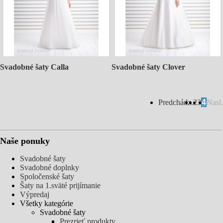
Svadobné šaty Calla
Svadobné šaty Clover
Predchádz.
2
3
4
Nasl.
Naše ponuky
Svadobné šaty
Svadobné doplnky
Spoločenské šaty
Šaty na 1.sväté prijímanie
Výpredaj
Všetky kategórie
Svadobné šaty
Prezrieť produkty