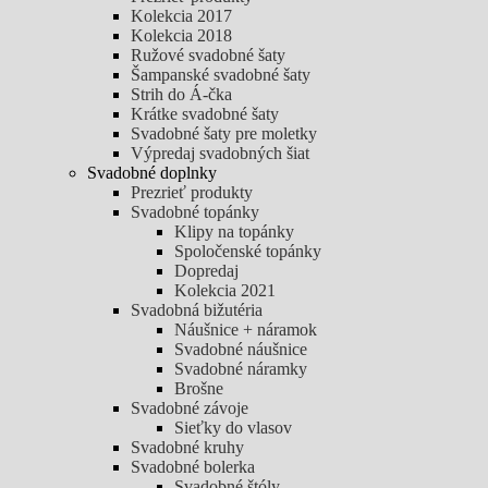
Kolekcia 2017
Kolekcia 2018
Ružové svadobné šaty
Šampanské svadobné šaty
Strih do Á-čka
Krátke svadobné šaty
Svadobné šaty pre moletky
Výpredaj svadobných šiat
Svadobné doplnky
Prezrieť produkty
Svadobné topánky
Klipy na topánky
Spoločenské topánky
Dopredaj
Kolekcia 2021
Svadobná bižutéria
Náušnice + náramok
Svadobné náušnice
Svadobné náramky
Brošne
Svadobné závoje
Sieťky do vlasov
Svadobné kruhy
Svadobné bolerka
Svadobné štóly