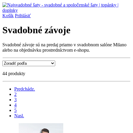
Košík
Prihlásiť
Svadobné závoje
Svadobné závoje sú na predaj priamo v svadobnom salóne Milano
alebo na objednávku prostredníctvom e-shopu.
44 produkty
Predchádz.
2
3
4
5
Nasl.