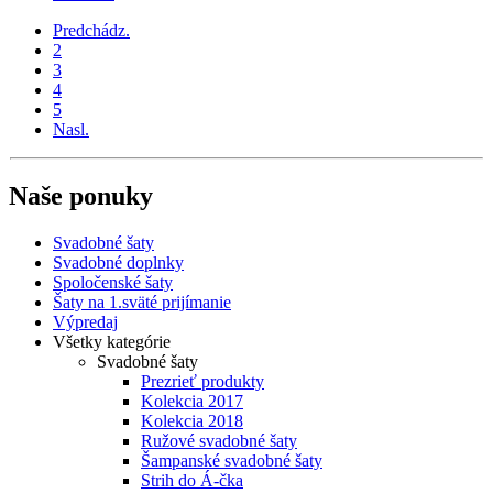
Predchádz.
2
3
4
5
Nasl.
Naše ponuky
Svadobné šaty
Svadobné doplnky
Spoločenské šaty
Šaty na 1.sväté prijímanie
Výpredaj
Všetky kategórie
Svadobné šaty
Prezrieť produkty
Kolekcia 2017
Kolekcia 2018
Ružové svadobné šaty
Šampanské svadobné šaty
Strih do Á-čka