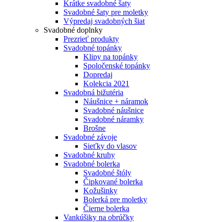
Krátke svadobné šaty
Svadobné šaty pre moletky
Výpredaj svadobných šiat
Svadobné doplnky
Prezrieť produkty
Svadobné topánky
Klipy na topánky
Spoločenské topánky
Dopredaj
Kolekcia 2021
Svadobná bižutéria
Náušnice + náramok
Svadobné náušnice
Svadobné náramky
Brošne
Svadobné závoje
Sieťky do vlasov
Svadobné kruhy
Svadobné bolerka
Svadobné štóly
Čipkované bolerka
Kožušinky
Bolerká pre moletky
Čierne bolerka
Vankúšiky na obrúčky