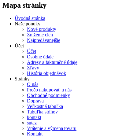
Mapa stránky
Úvodná stránka
Naše ponuky
Nové produkty
Zníženie cien
Najpredávanejšie
Účet
Účet
Osobné údaje
Adresy a fakturačné údaje
Zľavy
História objednávok
Stránky
O nás
Prečo nakupovať u nás
Obchodné podmienky
Doprava
Veľkostná tabuľka
Tabuľka strihov
kontakt
sutaz
Vrátenie a výmena tovaru
Kontakt