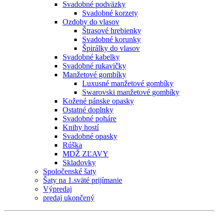
Svadobné podväzky
Svadobné korzety
Ozdoby do vlasov
Štrasové hrebienky
Svadobné korunky
Špirálky do vlasov
Svadobné kabelky
Svadobné rukavičky
Manžetové gombíky
Luxusné manžetové gombíky
Swarovski manžetové gombíky
Kožené pánske opasky
Ostatné doplnky
Svadobné poháre
Knihy hostí
Svadobné opasky
Rúška
MDŽ ZĽAVY
Skladovky
Spoločenské šaty
Šaty na 1.sväté prijímanie
Výpredaj
predaj ukončený