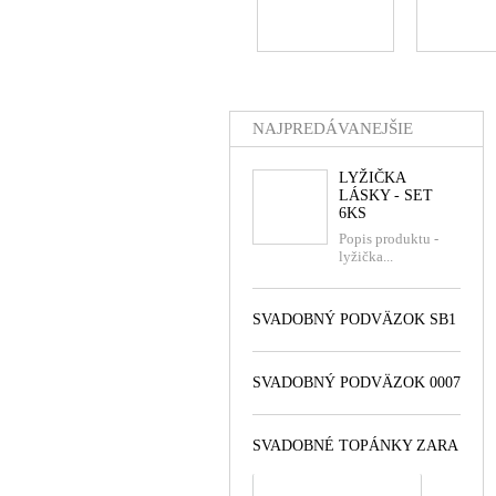
NAJPREDÁVANEJŠIE
LYŽIČKA
LÁSKY - SET
6KS
Popis produktu -
lyžička...
SVADOBNÝ PODVÄZOK SB1
SVADOBNÝ PODVÄZOK 0007
SVADOBNÉ TOPÁNKY ZARA
všetko najpredávanejšie