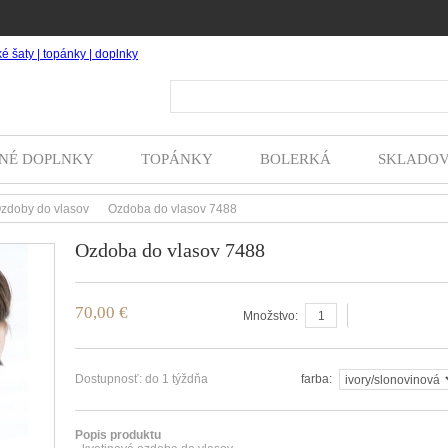
Hľada
NÉ DOPLNKY
TOPÁNKY
BOLERKÁ
SKLADO
zdoby do vlasov
Ozdoba do vlasov 7488
>
Ozdoba do vlasov 7488
70,00 €
vložiť do košíka
Množstvo:
Dostupnosť:
do 1 týždňa
farba:
Popis produktu