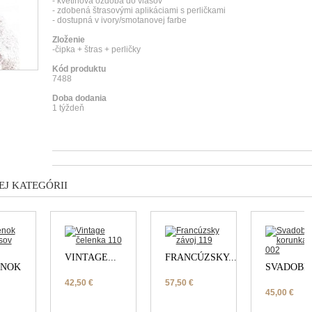
- kvetinová ozdoba do vlasov
- zdobená štrasovými aplikáciami s perličkami
- dostupná v ivory/smotanovej farbe
Zloženie
-čipka + štras + perličky
Kód produktu
7488
Doba dodania
1 týždeň
J KATEGÓRII
VINTAGE...
FRANCÚZSKY...
ENOK
SVADOBNÁ
42,50 €
57,50 €
45,00 €