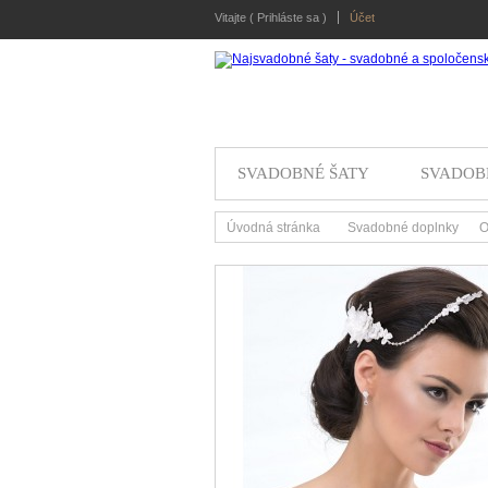
Vitajte (
Prihláste sa
)
Účet
SVADOBNÉ ŠATY
SVADOB
Úvodná stránka
Svadobné doplnky
O
>
>