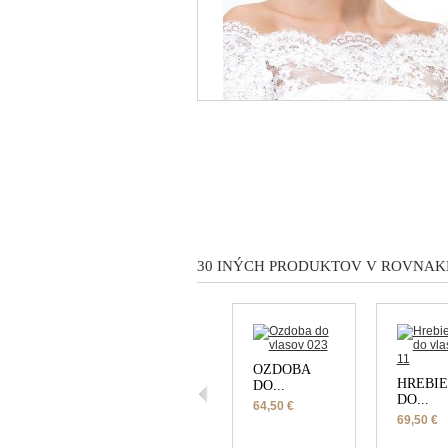
30 INÝCH PRODUKTOV V ROVNAKE
OZDOBA
HREBI
DO...
DO...
64,50 €
69,50 €