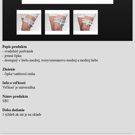
Popis produktu
- svadobný podväzok
- jemná čipka
- dostupný v bielo-modrej, ivory/smotanovo-modrej a modrej farbe
Zloženie
- čipka+saténová stuha
Info o veľkosti
Veľkosť je univerzálna.
Názov produktu
SB1
Doba dodania
1 týždeň ak nie je na sklade