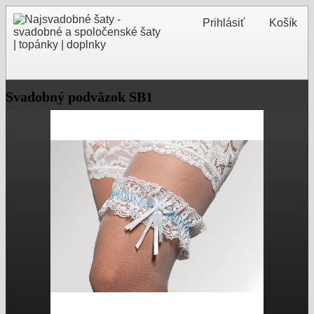
Prihlásiť
Košík
Svadobný podväzok SB1