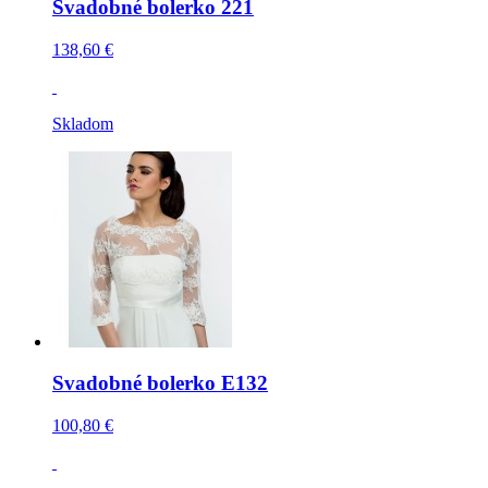
Svadobné bolerko 221
138,60 €
Skladom
Svadobné bolerko E132
100,80 €