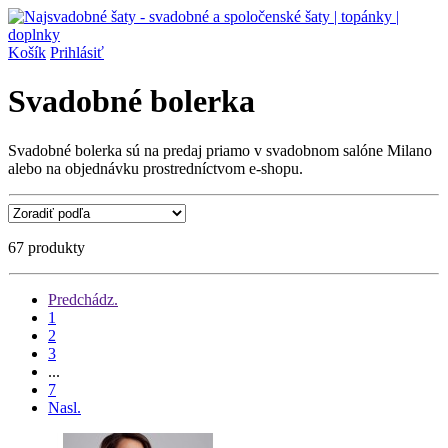
Košík
Prihlásiť
Svadobné bolerka
Svadobné bolerka sú na predaj priamo v svadobnom salóne Milano
alebo na objednávku prostredníctvom e-shopu.
67 produkty
Predchádz.
1
2
3
...
7
Nasl.