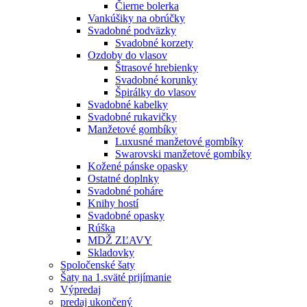
Čierne bolerka
Vankúšiky na obrúčky
Svadobné podväzky
Svadobné korzety
Ozdoby do vlasov
Štrasové hrebienky
Svadobné korunky
Špirálky do vlasov
Svadobné kabelky
Svadobné rukavičky
Manžetové gombíky
Luxusné manžetové gombíky
Swarovski manžetové gombíky
Kožené pánske opasky
Ostatné doplnky
Svadobné poháre
Knihy hostí
Svadobné opasky
Rúška
MDŽ ZĽAVY
Skladovky
Spoločenské šaty
Šaty na 1.sväté prijímanie
Výpredaj
predaj ukončený