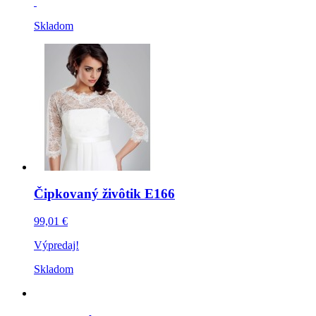
Skladom
Čipkovaný živôtik E166
99,01 €
Výpredaj!
Skladom