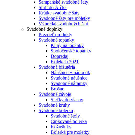
Šampanské svadobné šaty
Strih do Á-čka
Krátke svadobné šaty
Svadobné šaty pre moletky
Výpredaj svadobných šiat
Svadobné doplnky
Prezrieť produkty
Svadobné topánky
Klipy na topánky
Spoločenské topánky
Dopredaj
Kolekcia 2021
Svadobná bižutéria
Náušnice + náramok
Svadobné náušnice
Svadobné náramky
Brošne
Svadobné závoje
Sieťky do vlasov
Svadobné kruhy
Svadobné bolerka
Svadobné štóly
Čipkované bolerka
Kožušinky
Bolerká pre moletky