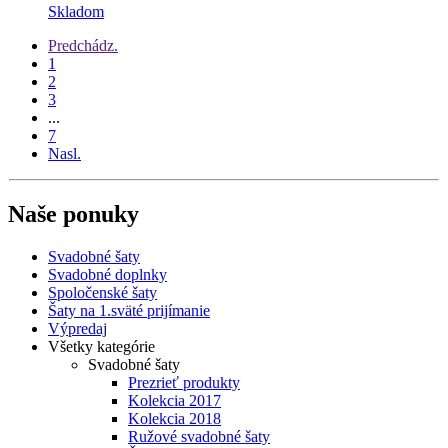
Skladom
Predchádz.
1
2
3
...
7
Nasl.
Naše ponuky
Svadobné šaty
Svadobné doplnky
Spoločenské šaty
Šaty na 1.sväté prijímanie
Výpredaj
Všetky kategórie
Svadobné šaty
Prezrieť produkty
Kolekcia 2017
Kolekcia 2018
Ružové svadobné šaty