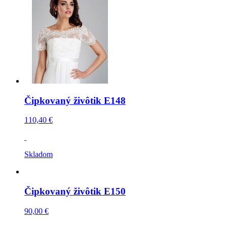
Čipkovaný živôtik E148
110,40 €
Skladom
Čipkovaný živôtik E150
90,00 €