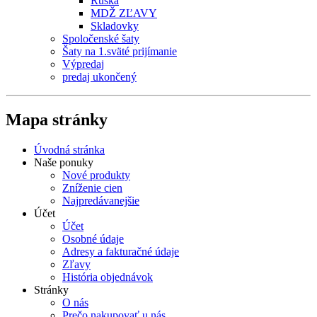
Rúška
MDŽ ZĽAVY
Skladovky
Spoločenské šaty
Šaty na 1.sväté prijímanie
Výpredaj
predaj ukončený
Mapa stránky
Úvodná stránka
Naše ponuky
Nové produkty
Zníženie cien
Najpredávanejšie
Účet
Účet
Osobné údaje
Adresy a fakturačné údaje
Zľavy
História objednávok
Stránky
O nás
Prečo nakupovať u nás