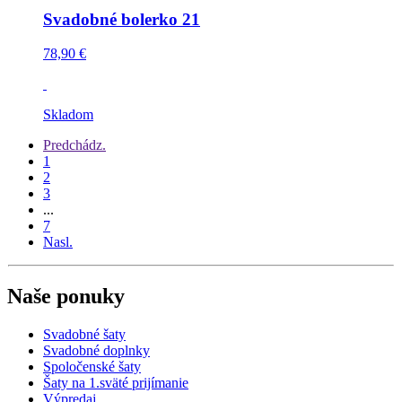
Svadobné bolerko 21
78,90 €
Skladom
Predchádz.
1
2
3
...
7
Nasl.
Naše ponuky
Svadobné šaty
Svadobné doplnky
Spoločenské šaty
Šaty na 1.sväté prijímanie
Výpredaj