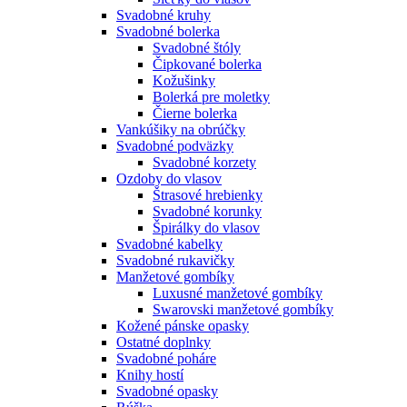
Svadobné kruhy
Svadobné bolerka
Svadobné štóly
Čipkované bolerka
Kožušinky
Bolerká pre moletky
Čierne bolerka
Vankúšiky na obrúčky
Svadobné podväzky
Svadobné korzety
Ozdoby do vlasov
Štrasové hrebienky
Svadobné korunky
Špirálky do vlasov
Svadobné kabelky
Svadobné rukavičky
Manžetové gombíky
Luxusné manžetové gombíky
Swarovski manžetové gombíky
Kožené pánske opasky
Ostatné doplnky
Svadobné poháre
Knihy hostí
Svadobné opasky