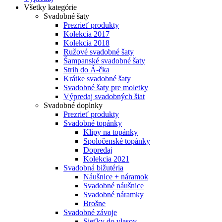
Všetky kategórie
Svadobné šaty
Prezrieť produkty
Kolekcia 2017
Kolekcia 2018
Ružové svadobné šaty
Šampanské svadobné šaty
Strih do Á-čka
Krátke svadobné šaty
Svadobné šaty pre moletky
Výpredaj svadobných šiat
Svadobné doplnky
Prezrieť produkty
Svadobné topánky
Klipy na topánky
Spoločenské topánky
Dopredaj
Kolekcia 2021
Svadobná bižutéria
Náušnice + náramok
Svadobné náušnice
Svadobné náramky
Brošne
Svadobné závoje
Sieťky do vlasov