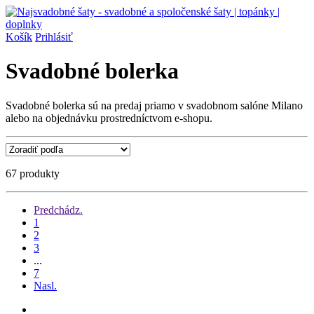
Košík
Prihlásiť
Svadobné bolerka
Svadobné bolerka sú na predaj priamo v svadobnom salóne Milano
alebo na objednávku prostredníctvom e-shopu.
67 produkty
Predchádz.
1
2
3
...
7
Nasl.