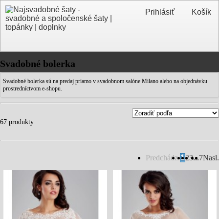
Prihlásiť
Košík
Svadobné bolerka
Svadobné bolerka sú na predaj priamo v svadobnom salóne Milano alebo na objednávku
prostredníctvom e-shopu.
67 produkty
Predchádz.
1
2
3
...
7
Nasl.