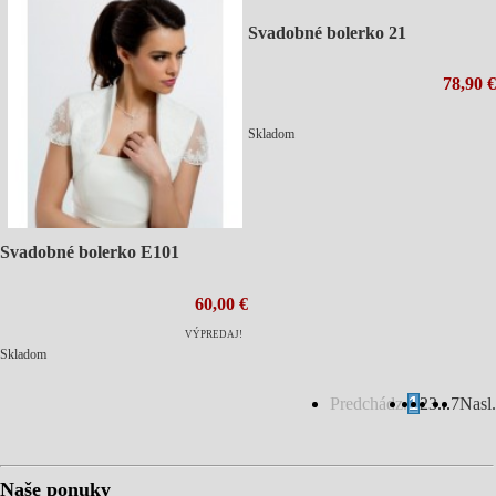
Svadobné bolerko 21
78,90 €
Skladom
Svadobné bolerko E101
60,00 €
VÝPREDAJ!
Skladom
Predchádz.
1
2
3
...
7
Nasl.
Naše ponuky