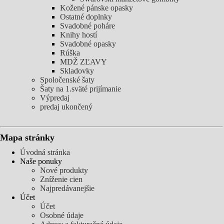
Kožené pánske opasky
Ostatné doplnky
Svadobné poháre
Knihy hostí
Svadobné opasky
Rúška
MDŽ ZĽAVY
Skladovky
Spoločenské šaty
Šaty na 1.sväté prijímanie
Výpredaj
predaj ukončený
Mapa stránky
Úvodná stránka
Naše ponuky
Nové produkty
Zníženie cien
Najpredávanejšie
Účet
Účet
Osobné údaje