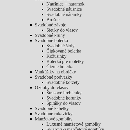
Náušnice + náramok
Svadobné náušnice
Svadobné náramky
Brošne
Svadobné závoje
Sieťky do vlasov
Svadobné kruhy
Svadobné bolerka
Svadobné štóly
Čipkované bolerka
Kožušinky
Bolerká pre moletky
Čierne bolerka
Vankúšiky na obrúčky
Svadobné podväzky
Svadobné korzety
Ozdoby do vlasov
Štrasové hrebienky
Svadobné korunky
Špirálky do vlasov
Svadobné kabelky
Svadobné rukavičky
Manžetové gombíky
Luxusné manžetové gombíky
Swarovski manžetové gombíky