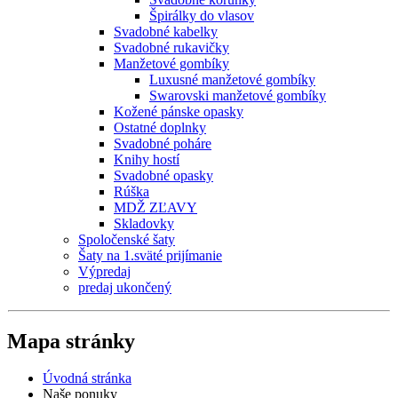
Špirálky do vlasov
Svadobné kabelky
Svadobné rukavičky
Manžetové gombíky
Luxusné manžetové gombíky
Swarovski manžetové gombíky
Kožené pánske opasky
Ostatné doplnky
Svadobné poháre
Knihy hostí
Svadobné opasky
Rúška
MDŽ ZĽAVY
Skladovky
Spoločenské šaty
Šaty na 1.sväté prijímanie
Výpredaj
predaj ukončený
Mapa stránky
Úvodná stránka
Naše ponuky