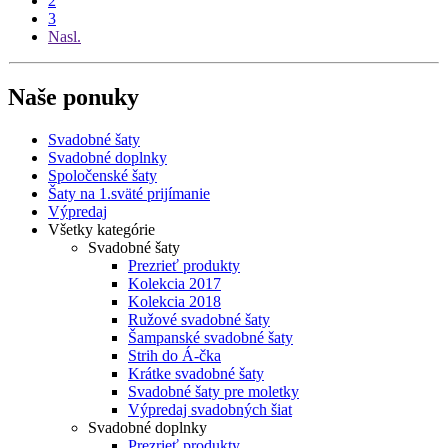
2
3
Nasl.
Naše ponuky
Svadobné šaty
Svadobné doplnky
Spoločenské šaty
Šaty na 1.sväté prijímanie
Výpredaj
Všetky kategórie
Svadobné šaty
Prezrieť produkty
Kolekcia 2017
Kolekcia 2018
Ružové svadobné šaty
Šampanské svadobné šaty
Strih do Á-čka
Krátke svadobné šaty
Svadobné šaty pre moletky
Výpredaj svadobných šiat
Svadobné doplnky
Prezrieť produkty