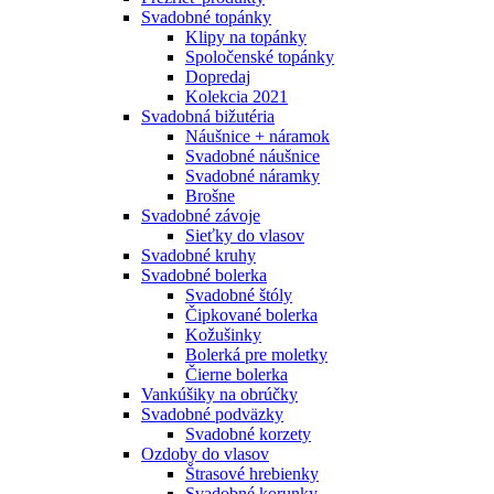
Svadobné topánky
Klipy na topánky
Spoločenské topánky
Dopredaj
Kolekcia 2021
Svadobná bižutéria
Náušnice + náramok
Svadobné náušnice
Svadobné náramky
Brošne
Svadobné závoje
Sieťky do vlasov
Svadobné kruhy
Svadobné bolerka
Svadobné štóly
Čipkované bolerka
Kožušinky
Bolerká pre moletky
Čierne bolerka
Vankúšiky na obrúčky
Svadobné podväzky
Svadobné korzety
Ozdoby do vlasov
Štrasové hrebienky
Svadobné korunky