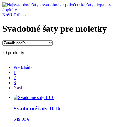
Košík
Prihlásiť
Svadobné šaty pre moletky
29 produkty
Predchádz.
1
2
3
Nasl.
Svadobné šaty 1016
549,00 €