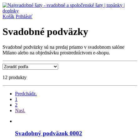
Košík
Prihlásiť
Svadobné podväzky
Svadobné podväzky sú na predaj priamo v svadobnom salóne
Milano alebo na objednávku prostredníctvom e-shopu.
12 produkty
Predchádz.
1
2
Nasl.
Svadobný podväzok 0002