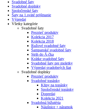
Svadobné šaty
Svadobné doplnky
Spoločenské šaty
Šaty na 1.sväté prijímanie
Výpredaj
Všetky kategórie
Svadobné šaty
Prezrieť produkty
Kolekcia 2017
Kolekcia 2018
Ružové svadobné šaty
Šampanské svadobné šaty
Strih do Á-čka
Krátke svadobné šaty
Svadobné šaty pre moletky
Výpredaj svadobných šiat
Svadobné doplnky
Prezrieť produkty
Svadobné topánky
Klipy na topánky
Spoločenské topánky
Dopredaj
Kolekcia 2021
Svadobná bižutéria
Náušnice + náramok