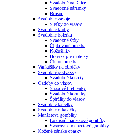
Svadobné náušnice
Svadobné náramky
Brošne
Svadobné závoje
Sieťky do vlasov
Svadobné kruhy
Svadobné bolerka
Svadobné štóly
Čipkované bolerka
Kožušinky
Bolerká pre moletky
Čierne bolerka
Vankúšiky na obrúčky
Svadobné podväzky
Svadobné korzety
Ozdoby do vlasov
Štrasové hrebienky
Svadobné korunky
Špirálky do vlasov
Svadobné kabelky
Svadobné rukavičky
Manžetové gombíky
Luxusné manžetové gombíky
Swarovski manžetové gombíky
Kožené pánske opasky