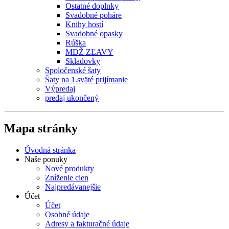
Ostatné doplnky
Svadobné poháre
Knihy hostí
Svadobné opasky
Rúška
MDŽ ZĽAVY
Skladovky
Spoločenské šaty
Šaty na 1.sväté prijímanie
Výpredaj
predaj ukončený
Mapa stránky
Úvodná stránka
Naše ponuky
Nové produkty
Zníženie cien
Najpredávanejšie
Účet
Účet
Osobné údaje
Adresy a fakturačné údaje