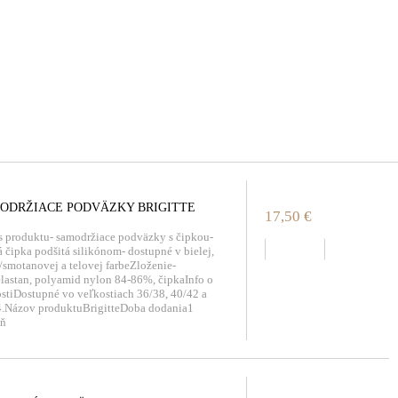
ODRŽIACE PODVÄZKY BRIGITTE
17,50 €
 produktu- samodržiace podväzky s čipkou-
zobraziť
 čipka podšitá silikónom- dostupné v bielej,
/smotanovej a telovej farbeZloženie-
astan, polyamid nylon 84-86%, čipkaInfo o
stiDostupné vo veľkostiach 36/38, 40/42 a
4.Názov produktuBrigitteDoba dodania1
eň