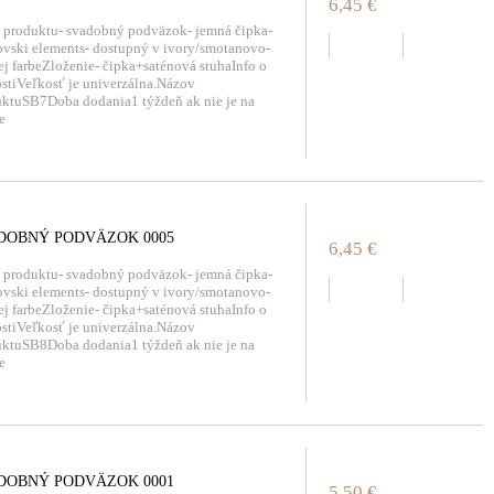
6,45 €
 produktu- svadobný podväzok- jemná čipka-
zobraziť
vski elements- dostupný v ivory/smotanovo-
j farbeZloženie- čipka+saténová stuhaInfo o
stiVeľkosť je univerzálna.Názov
ktuSB7Doba dodania1 týždeň ak nie je na
e
DOBNÝ PODVÄZOK 0005
6,45 €
 produktu- svadobný podväzok- jemná čipka-
zobraziť
vski elements- dostupný v ivory/smotanovo-
j farbeZloženie- čipka+saténová stuhaInfo o
stiVeľkosť je univerzálna.Názov
ktuSB8Doba dodania1 týždeň ak nie je na
e
DOBNÝ PODVÄZOK 0001
5,50 €