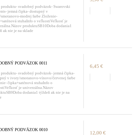
 produktu- svadobný podväzok- Swarovski
zobraziť
nts- jemná čipka- dostupný v
/smotanovo-modrej farbe Zloženie-
+saténová stuhaInfo o veľkostiVeľkosť je
erzálna.Názov produktuSB10Doba dodania1
ň ak nie je na sklade
DOBNÝ PODVÄZOK 0011
6,45 €
 produktu- svadobný podväzok- jemná čipka-
zobraziť
pný v ivory/smotanovo-vínovo/červenej farbe
nie- čipka+saténová stuhaInfo o
stiVeľkosť je univerzálna.Názov
ktuSB9Doba dodania1 týždeň ak nie je na
e
DOBNÝ PODVÄZOK 0010
12,00 €