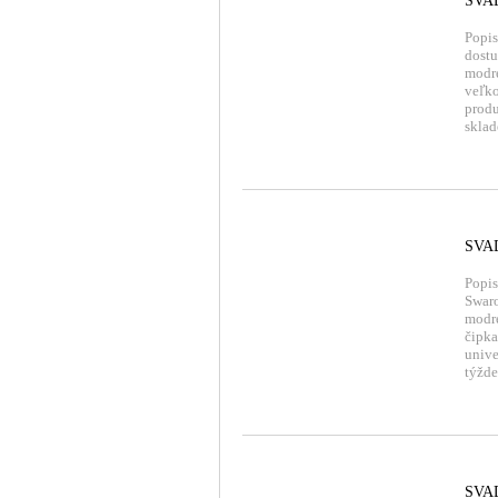
SVA
Popis
dostu
modre
veľko
produ
sklad
SVA
Popis
Swaro
modre
čipka
univ
týžde
SVA