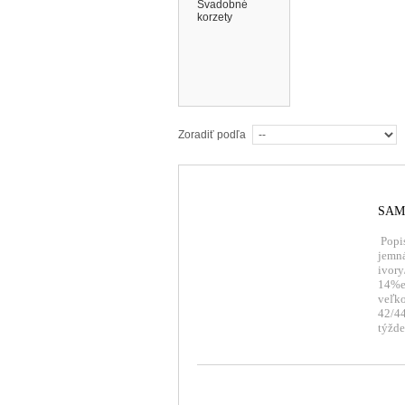
Svadobné
korzety
Zoradiť podľa
SAM
Popis
jemná
ivory
14%el
veľko
42/4
týžd