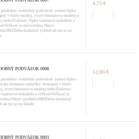
DOBNÝ PODVÄZOK 0007
4,75 €
 produktu- svadobný podväzok- jemná čipka-
zobraziť
pný v bielo-modrej, ivory/smotanovo-modrej a
j farbeZloženie- čipka+saténová stuhaInfo o
stiVeľkosť je univerzálna.Názov
ktuSB2Doba dodania1 týždeň ak nie je na
e
DOBNÝ PODVÄZOK 0008
12,00 €
 produktu- svadobný podväzok- jemná čipka-
zobraziť
vski elements- srdiečko- dostupný v bielo-
j, ivory/smotanovo-modrej farbeZloženie-
+saténová stuhaInfo o veľkostiVeľkosť je
erzálna.Názov produktuSB6Doba dodania1
ň ak nie je na sklade
DOBNÝ PODVÄZOK 0003