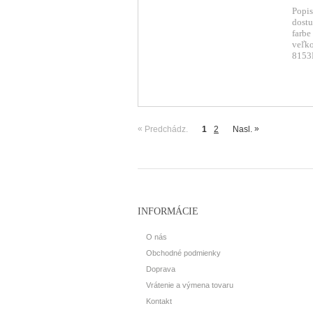
Popis
dostu
farbe
veľko
8153D
«
»
Predchádz.
1
2
Nasl.
INFORMÁCIE
O nás
Obchodné podmienky
Doprava
Vrátenie a výmena tovaru
Kontakt