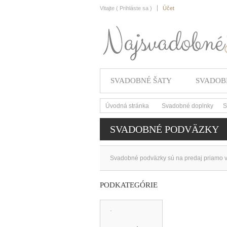
Vitajte (
Prihláste sa
)
Účet
SVADOBNÉ ŠATY
SVADOB
Úvodná stránka
Svadobné doplnky
S
>
>
SVADOBNÉ PODVÄZKY
Svadobné podväzky sú na predaj priamo v
PODKATEGÓRIE