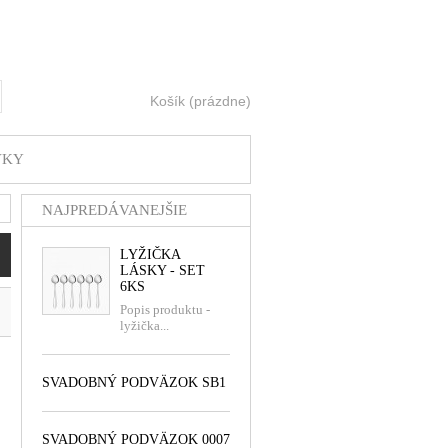
Košík
(prázdne)
ť
VKY
NAJPREDÁVANEJŠIE
LYŽIČKA
LÁSKY - SET
6KS
Popis produktu -
lyžička...
SVADOBNÝ PODVÄZOK SB1
SVADOBNÝ PODVÄZOK 0007