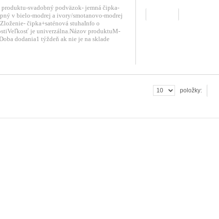
 produktu-svadobný podväzok- jemná čipka-
zobraziť
pný v bielo-modrej a ivory/smotanovo-modrej
 Zloženie- čipka+saténová stuhaInfo o
stiVeľkosť je univerzálna.Názov produktuM-
oba dodania1 týždeň ak nie je na sklade
ok
položky: