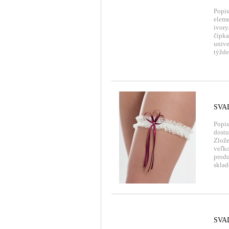
Popis
eleme
ivory
čipka
univ
týžde
SVA
Popis
dostu
Zlože
veľko
produ
sklad
SVA