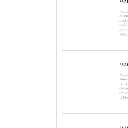
SVA
Popis
dostu
modre
veľko
produ
sklad
SVA
Popis
štras
ivory
čipka
univ
týžd