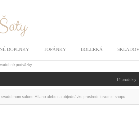
Hľada
NÉ DOPLNKY
TOPÁNKY
BOLERKÁ
SKLADO
vadobné podväzky
12 produkty
 svadobnom salóne Milano alebo na objednávku prostredníctvom e-shopu.