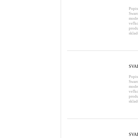
Popis
Swaro
modre
veľko
produ
sklad
SVA
Popis
Swaro
modre
veľko
produ
sklad
SVA