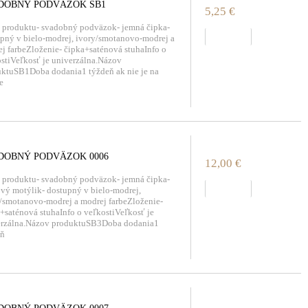
DOBNÝ PODVÄZOK SB1
5,25 €
 produktu- svadobný podväzok- jemná čipka-
zobraziť
pný v bielo-modrej, ivory/smotanovo-modrej a
j farbeZloženie- čipka+saténová stuhaInfo o
stiVeľkosť je univerzálna.Názov
ktuSB1Doba dodania1 týždeň ak nie je na
e
DOBNÝ PODVÄZOK 0006
12,00 €
 produktu- svadobný podväzok- jemná čipka-
zobraziť
ový motýlik- dostupný v bielo-modrej,
/smotanovo-modrej a modrej farbeZloženie-
+saténová stuhaInfo o veľkostiVeľkosť je
erzálna.Názov produktuSB3Doba dodania1
eň