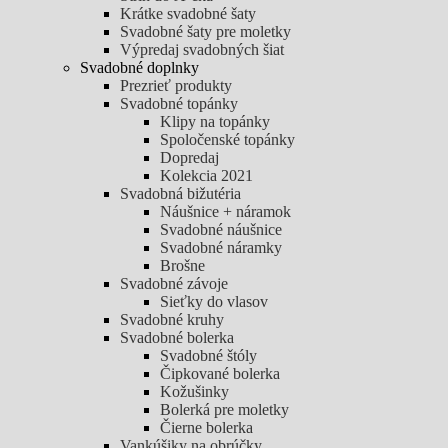
Krátke svadobné šaty
Svadobné šaty pre moletky
Výpredaj svadobných šiat
Svadobné doplnky
Prezrieť produkty
Svadobné topánky
Klipy na topánky
Spoločenské topánky
Dopredaj
Kolekcia 2021
Svadobná bižutéria
Náušnice + náramok
Svadobné náušnice
Svadobné náramky
Brošne
Svadobné závoje
Sieťky do vlasov
Svadobné kruhy
Svadobné bolerka
Svadobné štóly
Čipkované bolerka
Kožušinky
Bolerká pre moletky
Čierne bolerka
Vankúšiky na obrúčky