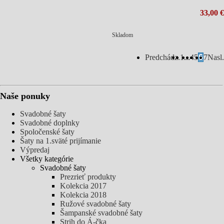
33,00 €
Skladom
Predchádz.
1
...
4
5
6
7
Nasl.
Naše ponuky
Svadobné šaty
Svadobné doplnky
Spoločenské šaty
Šaty na 1.sväté prijímanie
Výpredaj
Všetky kategórie
Svadobné šaty
Prezrieť produkty
Kolekcia 2017
Kolekcia 2018
Ružové svadobné šaty
Šampanské svadobné šaty
Strih do Á-čka