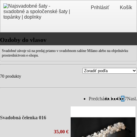
Prihlásiť
Košík
Ozdoby do vlasov
Svadobné závoje sú na predaj priamo v svadobnom salóne Milano alebo na objednávku
prostredníctvom e-shopu.
70 produkty
Predchádz.
1
...
4
5
6
7
Nasl.
Svadobná čelenka 016
35,00 €