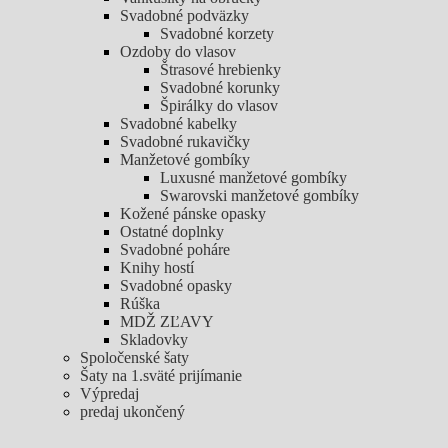
Svadobné podväzky
Svadobné korzety
Ozdoby do vlasov
Štrasové hrebienky
Svadobné korunky
Špirálky do vlasov
Svadobné kabelky
Svadobné rukavičky
Manžetové gombíky
Luxusné manžetové gombíky
Swarovski manžetové gombíky
Kožené pánske opasky
Ostatné doplnky
Svadobné poháre
Knihy hostí
Svadobné opasky
Rúška
MDŽ ZĽAVY
Skladovky
Spoločenské šaty
Šaty na 1.sväté prijímanie
Výpredaj
predaj ukončený