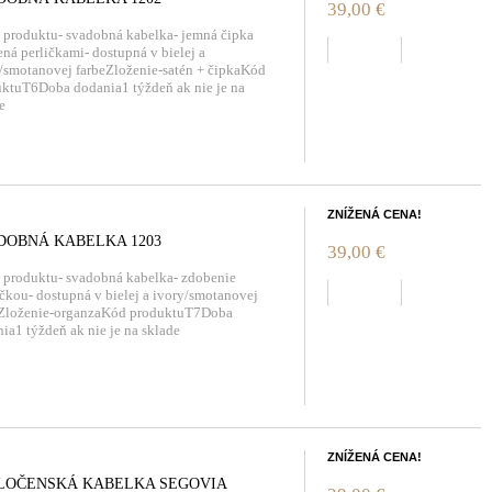
39,00 €
 produktu- svadobná kabelka- jemná čipka
zobraziť
ná perličkami- dostupná v bielej a
/smotanovej farbeZloženie-satén + čipkaKód
ktuT6Doba dodania1 týždeň ak nie je na
e
ZNÍŽENÁ CENA!
DOBNÁ KABELKA 1203
39,00 €
 produktu- svadobná kabelka- zdobenie
zobraziť
čkou- dostupná v bielej a ivory/smotanovej
eZloženie-organzaKód produktuT7Doba
ia1 týždeň ak nie je na sklade
ZNÍŽENÁ CENA!
LOČENSKÁ KABELKA SEGOVIA