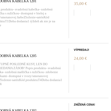
DOBNÁ KABELKA 1201
35,00 €
 produktu- svadobná kabelka- ozdobná
zobraziť
čka s ružičkou- dostupná v bielej a
/smotanovej farbeZloženie-saténKód
ktuT1Doba dodania1 týždeň ak nie je na
de
VÝPREDAJ!
DOBNÁ KABELKA 1205
24,00 €
UPNÉ POSLEDNÉ KUSY, LEN DO
zobraziť
EDANIA ZÁSOB! Popis produktu- svadobná
ka- ozdobná mašlička s ružičkou- zdobenie
čkami- dostupná v ivory/smotanovej
eZloženie-saténKód produktuT4Doba dodania1
eň
ZNÍŽENÁ CENA!
DOBNÁ KABELKA 1202