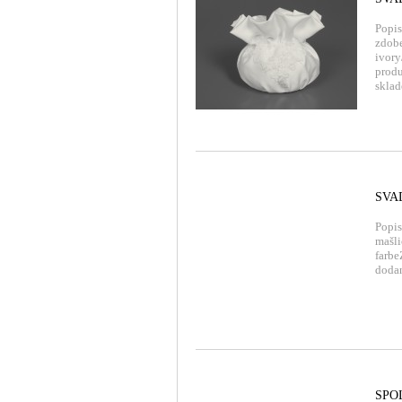
Popis
zdobe
ivory
produ
sklad
SVA
Popis
mašli
farb
dodan
SPO