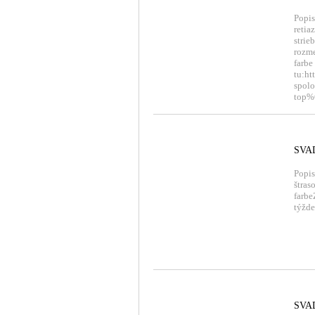
Popis
retia
strie
rozme
farbe
tu:ht
spo
top%
SVA
Popis
štras
farb
týžd
SVA