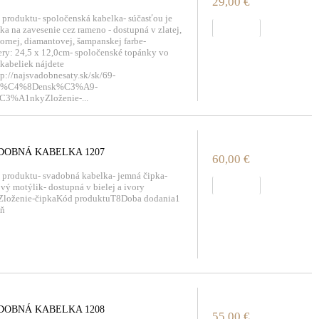
29,00 €
 produktu- spoločenská kabelka- súčasťou je
zobraziť
zka na zavesenie cez rameno - dostupná v zlatej,
bornej, diamantovej, šampanskej farbe-
ry: 24,5 x 12,0cm- spoločenské topánky vo
 kabeliek nájdete
tp://najsvadobnesaty.sk/sk/69-
lo%C4%8Densk%C3%A9-
C3%A1nkyZloženie-...
DOBNÁ KABELKA 1207
60,00 €
 produktu- svadobná kabelka- jemná čipka-
zobraziť
ový motýlik- dostupná v bielej a ivory
eZloženie-čipkaKód produktuT8Doba dodania1
eň
DOBNÁ KABELKA 1208
55,00 €