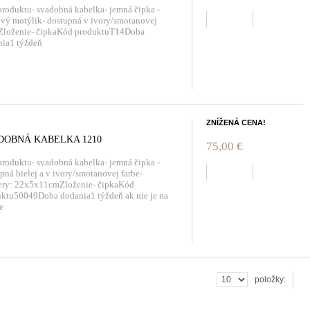
produktu- svadobná kabelka- jemná čipka -
zobraziť
ový motýlik- dostupná v ivory/smotanovej
eZloženie- čipkaKód produktuT14Doba
nia1 týždeň
ZNÍŽENÁ CENA!
DOBNÁ KABELKA 1210
75,00 €
produktu- svadobná kabelka- jemná čipka -
zobraziť
pná bielej a v ivory/smotanovej farbe-
ery: 22x5x11cmZloženie- čipkaKód
ktu50049Doba dodania1 týždeň ak nie je na
de
ok
položky: