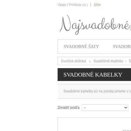
Vitajte (
Prihláste sa
)
Účet
SVADOBNÉ ŠATY
SVADOB
Úvodná stránka
Svadobné doplnky
S
>
>
SVADOBNÉ KABELKY
Svadobné kabelky sú na predaj priamo v 
Zoradiť podľa