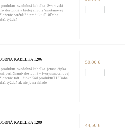
 produktu- svadobná kabelka- Swarovski
zobraziť
als- dostupná v bielej a ivory/smotanovej
eZloženie-saténKód produktuT10Doba
nia1 týždeň
DOBNÁ KABELKA 1206
50,00 €
 produktu- svadobná kabelka- jemná čipka
zobraziť
ná perličkami- dostupná v ivory/smotanovej
Zloženie-taft + čipkaKód produktuT12Doba
ia1 týždeň ak nie je na sklade
DOBNÁ KABELKA 1209
44,50 €