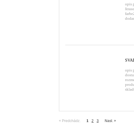
opis 
štras
farb
doda
SVA
opis 
dostu
rozm
produ
skla
«
»
Predchádz.
1
2
3
Nasl.