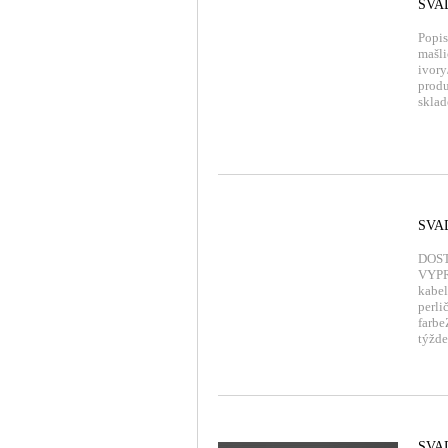
SVA
Popis
mašli
ivory
produ
skla
SVA
DOST
VYPR
kabel
perli
farb
týžd
SVA