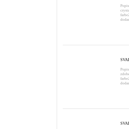
Popis
cryst
farb
doda
SVA
Popis
zdobe
farbe
dodan
SVA