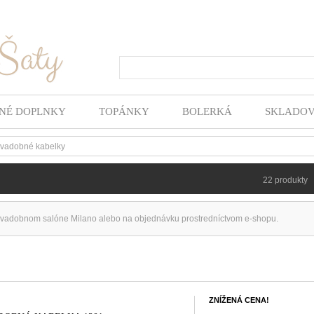
Hľada
NÉ DOPLNKY
TOPÁNKY
BOLERKÁ
SKLADO
vadobné kabelky
22 produkty
svadobnom salóne Milano alebo na objednávku prostredníctvom e-shopu.
ZNÍŽENÁ CENA!