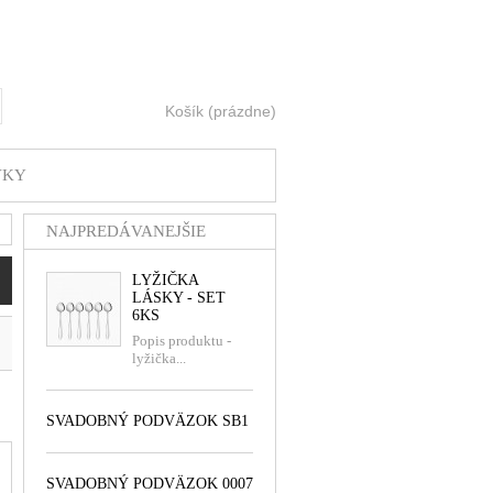
Košík
(prázdne)
ť
VKY
NAJPREDÁVANEJŠIE
LYŽIČKA
LÁSKY - SET
6KS
Popis produktu -
lyžička...
SVADOBNÝ PODVÄZOK SB1
SVADOBNÝ PODVÄZOK 0007