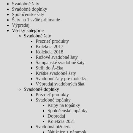
Svadobné šaty
Svadobné doplnky
Spoločenské šaty
Šaty na 1.sväté prijímanie
Výpredaj
Všetky kategórie
Svadobné šaty
Prezrieť produkty
Kolekcia 2017
Kolekcia 2018
Ružové svadobné šaty
Šampanské svadobné šaty
Strih do Á-čka
Krátke svadobné šaty
Svadobné šaty pre moletky
Výpredaj svadobných šiat
Svadobné doplnky
Prezrieť produkty
Svadobné topánky
Klipy na topánky
Spoločenské topánky
Dopredaj
Kolekcia 2021
Svadobná bižutéria
Náušnice + náramok