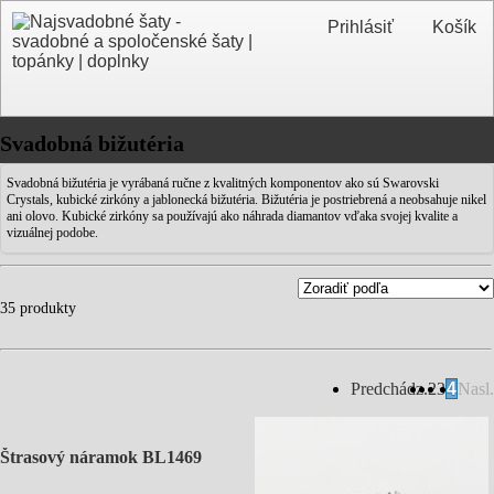
Prihlásiť
Košík
Svadobná bižutéria
Svadobná bižutéria je vyrábaná ručne z kvalitných komponentov ako sú Swarovski
Crystals, kubické zirkóny a jablonecká bižutéria. Bižutéria je postriebrená a neobsahuje nikel
ani olovo. Kubické zirkóny sa používajú ako náhrada diamantov vďaka svojej kvalite a
vizuálnej podobe.
35 produkty
Predchádz.
2
3
4
Nasl.
Štrasový náramok BL1469