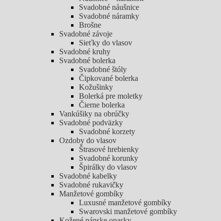
Svadobné náušnice
Svadobné náramky
Brošne
Svadobné závoje
Sieťky do vlasov
Svadobné kruhy
Svadobné bolerka
Svadobné štóly
Čipkované bolerka
Kožušinky
Bolerká pre moletky
Čierne bolerka
Vankúšiky na obrúčky
Svadobné podväzky
Svadobné korzety
Ozdoby do vlasov
Štrasové hrebienky
Svadobné korunky
Špirálky do vlasov
Svadobné kabelky
Svadobné rukavičky
Manžetové gombíky
Luxusné manžetové gombíky
Swarovski manžetové gombíky
Kožené pánske opasky