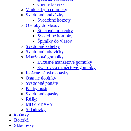
Čierne bolerka
Vankúšiky na obrúčky
Svadobné podväzky
Svadobné korzety
Ozdoby do vlasov
Štrasové hrebienky
Svadobné korunky
Špirálky do vlasov
Svadobné kabelky
Svadobné rukavičky
Manžetové gombíky
Luxusné manžetové gombíky
Swarovski manžetové gombíky
Kožené pánske opasky
Ostatné doplnky
Svadobné poháre
Knihy hostí
Svadobné opasky
Rúška
MDŽ ZĽAVY
Skladovky
topánky
Bolerká
Skladovky