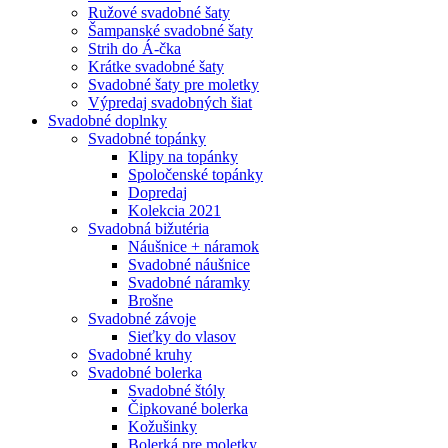
Ružové svadobné šaty
Šampanské svadobné šaty
Strih do Á-čka
Krátke svadobné šaty
Svadobné šaty pre moletky
Výpredaj svadobných šiat
Svadobné doplnky
Svadobné topánky
Klipy na topánky
Spoločenské topánky
Dopredaj
Kolekcia 2021
Svadobná bižutéria
Náušnice + náramok
Svadobné náušnice
Svadobné náramky
Brošne
Svadobné závoje
Sieťky do vlasov
Svadobné kruhy
Svadobné bolerka
Svadobné štóly
Čipkované bolerka
Kožušinky
Bolerká pre moletky