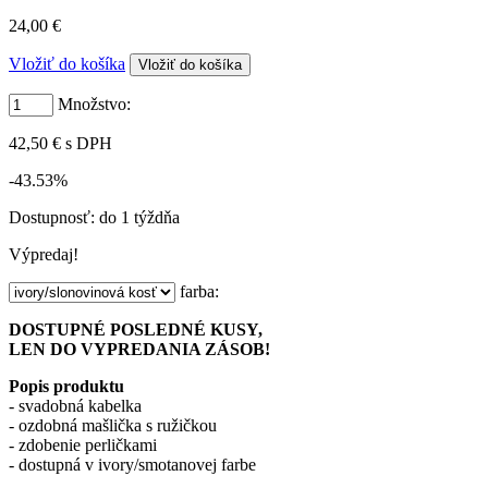
24,00 €
Vložiť do košíka
Množstvo:
42,50 €
s DPH
-43.53%
Dostupnosť:
do 1 týždňa
Výpredaj!
farba:
DOSTUPNÉ POSLEDNÉ KUSY,
LEN DO VYPREDANIA ZÁSOB!
Popis produktu
- svadobná kabelka
- ozdobná mašlička s ružičkou
- zdobenie perličkami
- dostupná v ivory/smotanovej farbe