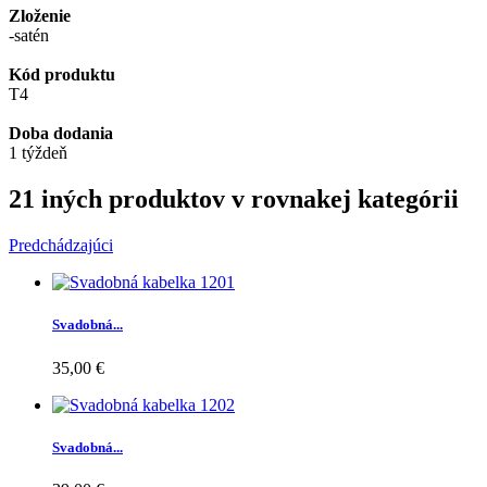
Zloženie
-satén
Kód produktu
T4
Doba dodania
1 týždeň
21 iných produktov v rovnakej kategórii
Predchádzajúci
Svadobná...
35,00 €
Svadobná...