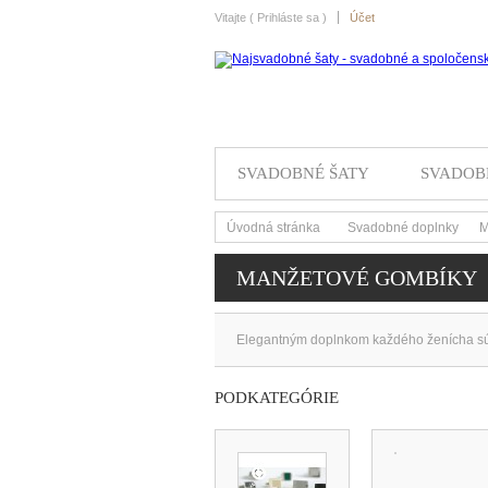
Vitajte (
Prihláste sa
)
Účet
SVADOBNÉ ŠATY
SVADOB
Úvodná stránka
Svadobné doplnky
M
>
>
MANŽETOVÉ GOMBÍKY
Elegantným doplnkom každého ženícha sú
PODKATEGÓRIE