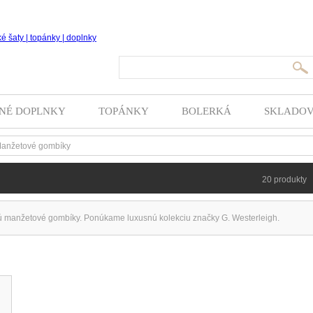
Hľada
NÉ DOPLNKY
TOPÁNKY
BOLERKÁ
SKLADO
anžetové gombíky
20 produkty
 manžetové gombíky. Ponúkame luxusnú kolekciu značky G. Westerleigh.