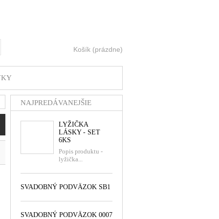
Košík
(prázdne)
ť
VKY
NAJPREDÁVANEJŠIE
LYŽIČKA
LÁSKY - SET
6KS
Popis produktu -
lyžička...
SVADOBNÝ PODVÄZOK SB1
SVADOBNÝ PODVÄZOK 0007