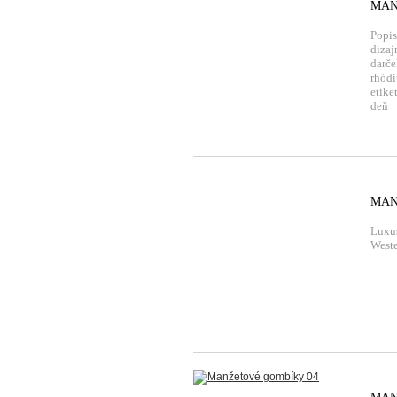
MAN
Popis
dizaj
darče
rhód
etik
deň
MAN
Luxu
Weste