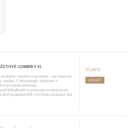
ŽETOVÉ GOMBÍKY 01
35,00 €
 produktu- manžetové gombíky - pár- klasický
zobraziť
n- značka: G.Westerleigh- dodávané v
kovej krabičkeZloženie-
iumÚdržbaRiaďte sa pokynmi uvedenými na
ete.Kód produktuGWE-2123Doba dodania1 deň