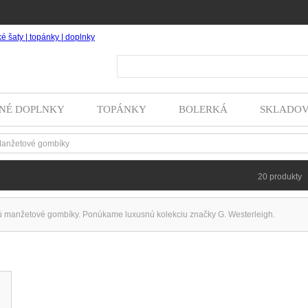
Hľada
NÉ DOPLNKY
TOPÁNKY
BOLERKÁ
SKLADO
anžetové gombíky
20 produkty
 manžetové gombíky. Ponúkame luxusnú kolekciu značky G. Westerleigh.