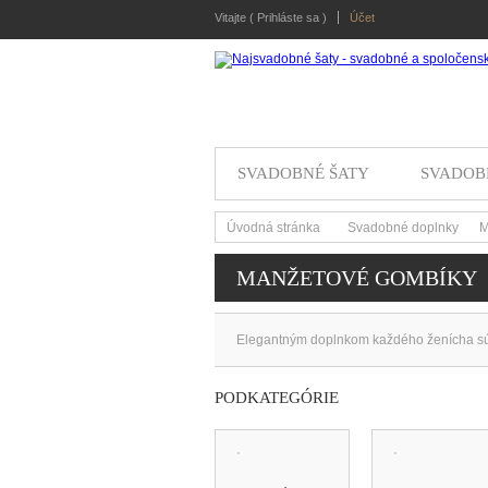
Vitajte (
Prihláste sa
)
Účet
SVADOBNÉ ŠATY
SVADOB
Úvodná stránka
Svadobné doplnky
M
>
>
MANŽETOVÉ GOMBÍKY
Elegantným doplnkom každého ženícha sú
PODKATEGÓRIE