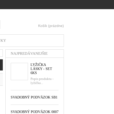
Košík
(prázdne)
ť
VKY
NAJPREDÁVANEJŠIE
LYŽIČKA
LÁSKY - SET
6KS
Popis produktu -
lyžička...
SVADOBNÝ PODVÄZOK SB1
SVADOBNÝ PODVÄZOK 0007