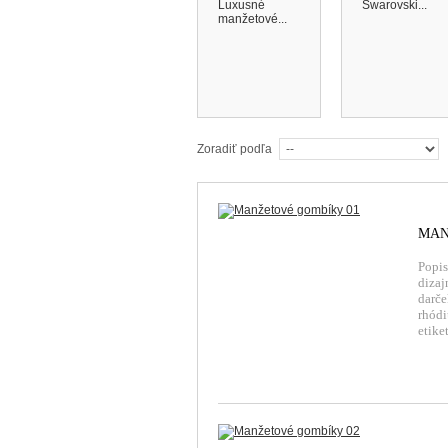
Luxusné
Swarovski...
manžetové...
Zoradiť podľa
MAN
Popis
dizaj
darče
rhód
etik