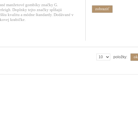
sné manžetové gombíky značky G.
zobraziť
rleigh. Doplnky tejto značky spĺňajú
ššiu kvalitu a módne štandardy. Dodávané v
kovej krabičke.
ok
položky: