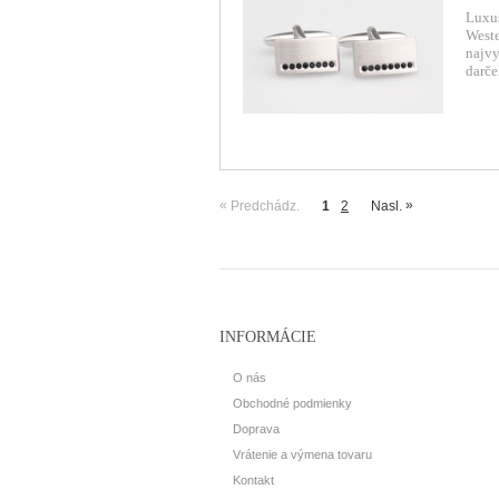
Luxu
Weste
najvy
darče
«
»
Predchádz.
1
2
Nasl.
INFORMÁCIE
O nás
Obchodné podmienky
Doprava
Vrátenie a výmena tovaru
Kontakt