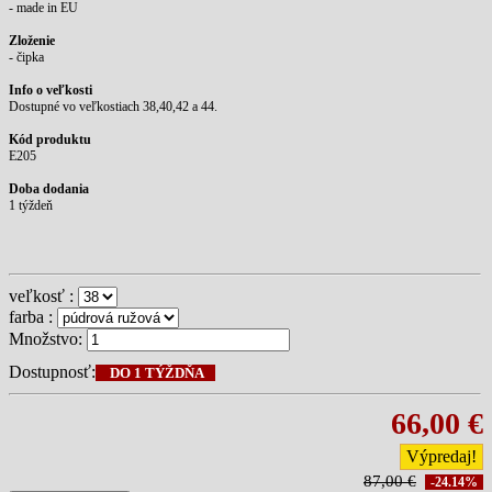
- made in EU
Zloženie
- čipka
Info o veľkosti
Dostupné vo veľkostiach 38,40,42 a 44.
Kód produktu
E205
Doba dodania
1 týždeň
veľkosť :
farba :
Množstvo:
Dostupnosť:
DO 1 TÝŽDŇA
66,00 €
Výpredaj!
87,00 €
-24.14%