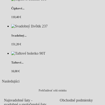
Čipkové...
110,40 €
Svadobný...
151,20 €
Taftové...
16,00 €
Nasledujúci
Prehľadávať celú stránku
Najsvadobné šaty -
Obchodné podmienky
svadobné a spoločenské šaty