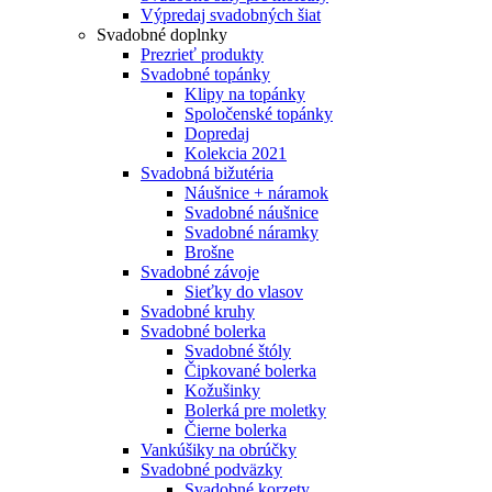
Výpredaj svadobných šiat
Svadobné doplnky
Prezrieť produkty
Svadobné topánky
Klipy na topánky
Spoločenské topánky
Dopredaj
Kolekcia 2021
Svadobná bižutéria
Náušnice + náramok
Svadobné náušnice
Svadobné náramky
Brošne
Svadobné závoje
Sieťky do vlasov
Svadobné kruhy
Svadobné bolerka
Svadobné štóly
Čipkované bolerka
Kožušinky
Bolerká pre moletky
Čierne bolerka
Vankúšiky na obrúčky
Svadobné podväzky
Svadobné korzety