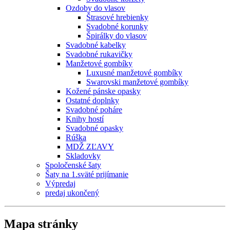
Ozdoby do vlasov
Štrasové hrebienky
Svadobné korunky
Špirálky do vlasov
Svadobné kabelky
Svadobné rukavičky
Manžetové gombíky
Luxusné manžetové gombíky
Swarovski manžetové gombíky
Kožené pánske opasky
Ostatné doplnky
Svadobné poháre
Knihy hostí
Svadobné opasky
Rúška
MDŽ ZĽAVY
Skladovky
Spoločenské šaty
Šaty na 1.sväté prijímanie
Výpredaj
predaj ukončený
Mapa stránky