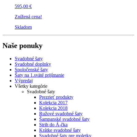
595,00 €
Znížená cena!
Skladom
Naše ponuky
Svadobné šaty
Svadobné doplnky
Spoločenské šaty
Šaty na 1.sväté prijímanie
Výpredaj
Všetky kategórie
Svadobné šaty
Prezrieť produkty
Kolekcia 2017
Kolekcia 2018
Ružové svadobné šaty
Šampanské svadobné šaty
Strih do Á-čka
Krátke svadobné šaty
Svadobné šaty pre moletky