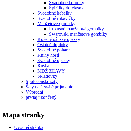
Svadobné korunky
Špirálky do vlasov
Svadobné kabelky
Svadobné rukavičky
Manžetové gombíky
Luxusné manžetové gombíky
Swarovski manžetové gombíky
Kožené pánske opasky
Ostatné doplnky
Svadobné poháre
Knihy hostí
Svadobné opasky
Rúška
MDŽ ZĽAVY
Skladovky
Spoločenské šaty
Šaty na 1.sväté prijímanie
Výpredaj
predaj ukončený
Mapa stránky
Úvodná stránka