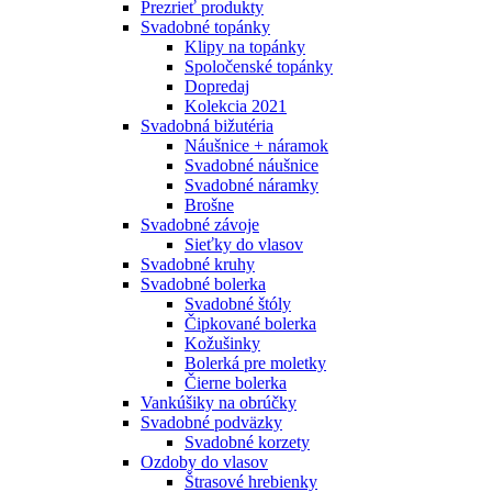
Prezrieť produkty
Svadobné topánky
Klipy na topánky
Spoločenské topánky
Dopredaj
Kolekcia 2021
Svadobná bižutéria
Náušnice + náramok
Svadobné náušnice
Svadobné náramky
Brošne
Svadobné závoje
Sieťky do vlasov
Svadobné kruhy
Svadobné bolerka
Svadobné štóly
Čipkované bolerka
Kožušinky
Bolerká pre moletky
Čierne bolerka
Vankúšiky na obrúčky
Svadobné podväzky
Svadobné korzety
Ozdoby do vlasov
Štrasové hrebienky