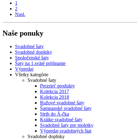
1
2
Nasl.
Naše ponuky
Svadobné šaty
Svadobné doplnky
Spoločenské šaty
Šaty na 1.sväté prijímanie
Výpredaj
Všetky kategórie
Svadobné šaty
Prezrieť produkty
Kolekcia 2017
Kolekcia 2018
Ružové svadobné šaty
Šampanské svadobné šaty
Strih do Á-čka
Krátke svadobné šaty
Svadobné šaty pre moletky
Výpredaj svadobných šiat
Svadobné doplnky