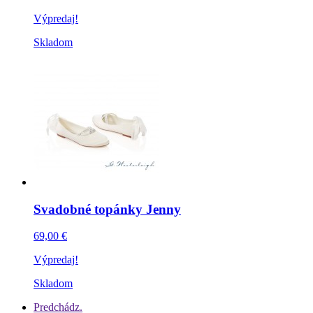
Výpredaj!
Skladom
Svadobné topánky Jenny
69,00 €
Výpredaj!
Skladom
Predchádz.