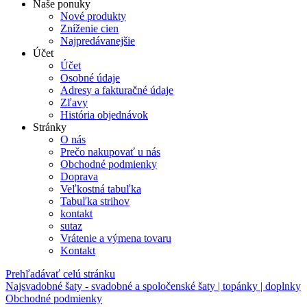
Naše ponuky
Nové produkty
Zníženie cien
Najpredávanejšie
Účet
Účet
Osobné údaje
Adresy a fakturačné údaje
Zľavy
História objednávok
Stránky
O nás
Prečo nakupovať u nás
Obchodné podmienky
Doprava
Veľkostná tabuľka
Tabuľka strihov
kontakt
sutaz
Vrátenie a výmena tovaru
Kontakt
Prehľadávať celú stránku
Najsvadobné šaty - svadobné a spoločenské šaty | topánky | doplnky
Obchodné podmienky