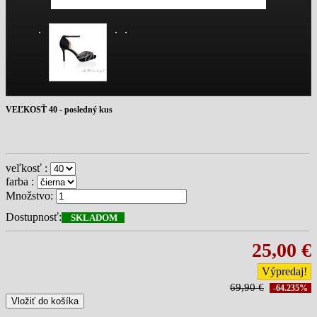
VEĽKOSŤ 40 - posledný kus
veľkosť :
farba :
Množstvo:
Dostupnosť:
SKLADOM
25,00 €
Výpredaj!
69,90 €
-64.235%
Vložiť do košíka