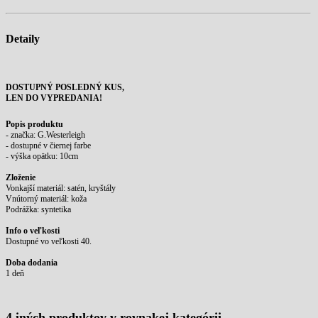
Detaily
DOSTUPNÝ POSLEDNÝ KUS,
LEN DO VYPREDANIA!
Popis produktu
- značka: G.Westerleigh
- dostupné v čiernej farbe
- výška opätku: 10cm
Zloženie
Vonkajší materiál: satén, kryštály
Vnútorný materiál: koža
Podrážka: syntetika
Info o veľkosti
Dostupné vo veľkosti 40.
Doba dodania
1 deň
4 iných produktov v rovnakej kategórii