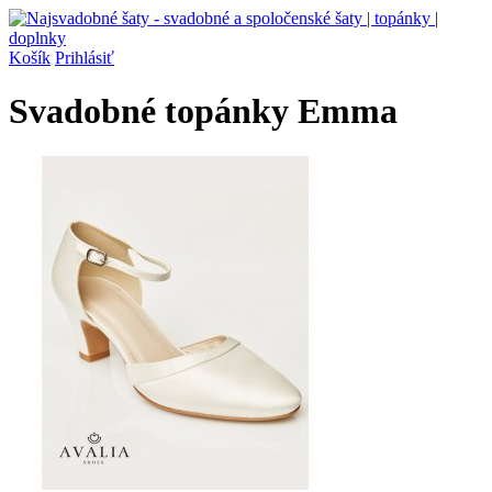
Košík
Prihlásiť
Svadobné topánky Emma