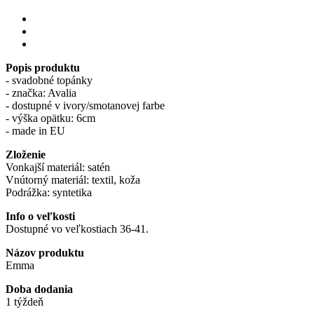
Popis produktu
- svadobné topánky
- značka: Avalia
- dostupné v ivory/smotanovej farbe
- výška opätku: 6cm
- made in EU
Zloženie
Vonkajší materiál: satén
Vnútorný materiál: textil, koža
Podrážka: syntetika
Info o veľkosti
Dostupné vo veľkostiach 36-41.
Názov produktu
Emma
Doba dodania
1 týždeň