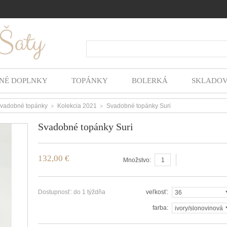
Hľada
NÉ DOPLNKY
TOPÁNKY
BOLERKÁ
SKLADO
vadobné topánky
Kolekcia 2021
Svadobné topánky Suri
>
>
Svadobné topánky Suri
132,00 €
vložiť do košíka
Množstvo:
Dostupnosť:
do 1 týždňa
veľkosť:
farba: