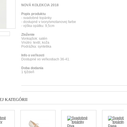
NOVÁ KOLEKCIA 2018
Popis produktu
- svadobné topánky
- dostupné v ivory/smotanovej farbe
- výška opätku: 9,5cm
Zloženie
Vonkajšok: satén
Vnútro: textil, koža
Podrážka: syntetika
Info o veľkosti
Dostupné vo veľkostiach 36-41.
Doba dodania
1 týždeň
J KATEGÓRII