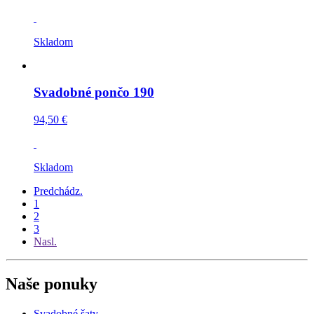
Skladom
Svadobné pončo 190
94,50 €
Skladom
Predchádz.
1
2
3
Nasl.
Naše ponuky
Svadobné šaty