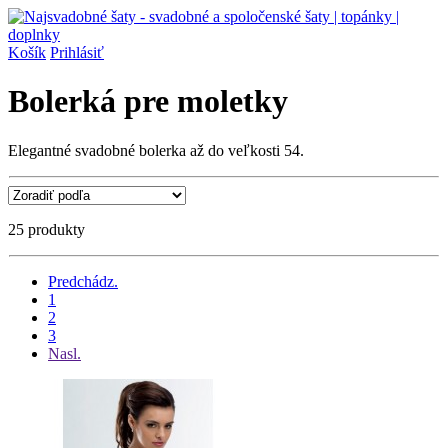
Košík
Prihlásiť
Bolerká pre moletky
Elegantné svadobné bolerka až do veľkosti 54.
25 produkty
Predchádz.
1
2
3
Nasl.