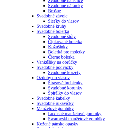
Svadobné náušnice
Svadobné náramky
Brošne
Svadobné závoje
Sieťky do vlasov
Svadobné kruhy
Svadobné bolerka
Svadobné štóly
Čipkované bolerka
Kožušinky
Bolerká pre moletky
Čierne bolerka
Vankúšiky na obrúčky
Svadobné podväzky
Svadobné korzety
Ozdoby do vlasov
Štrasové hrebienky
Svadobné korunky
Špirálky do vlasov
Svadobné kabelky
Svadobné rukavičky
Manžetové gombíky
Luxusné manžetové gombíky
Swarovski manžetové gombíky
Kožené pánske opasky