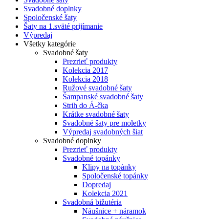
Svadobné doplnky
Spoločenské šaty
Šaty na 1.sväté prijímanie
Výpredaj
Všetky kategórie
Svadobné šaty
Prezrieť produkty
Kolekcia 2017
Kolekcia 2018
Ružové svadobné šaty
Šampanské svadobné šaty
Strih do Á-čka
Krátke svadobné šaty
Svadobné šaty pre moletky
Výpredaj svadobných šiat
Svadobné doplnky
Prezrieť produkty
Svadobné topánky
Klipy na topánky
Spoločenské topánky
Dopredaj
Kolekcia 2021
Svadobná bižutéria
Náušnice + náramok