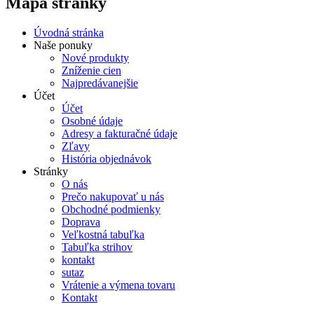
Mapa stránky
Úvodná stránka
Naše ponuky
Nové produkty
Zníženie cien
Najpredávanejšie
Účet
Účet
Osobné údaje
Adresy a fakturačné údaje
Zľavy
História objednávok
Stránky
O nás
Prečo nakupovať u nás
Obchodné podmienky
Doprava
Veľkostná tabuľka
Tabuľka strihov
kontakt
sutaz
Vrátenie a výmena tovaru
Kontakt