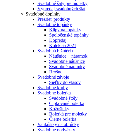
Svadobné šaty pre moletky
Výpredaj svadobných šiat
Svadobné doplnky
Prezrieť produkty
Svadobné topánky
Klipy na topánky
Spoločenské topánky
Dopredaj
Kolekcia 2021
Svadobná bižutéria
Náušnice + náramok
Svadobné náušnice
Svadobné náramky
Brošne
Svadobné závoje
Sieťky do vlasov
Svadobné kruhy
Svadobné bolerka
Svadobné štóly
Čipkované bolerka
Kožušinky
Bolerká pre moletky
Čierne bolerka
Vankúšiky na obrúčky
Svadobné podväzky