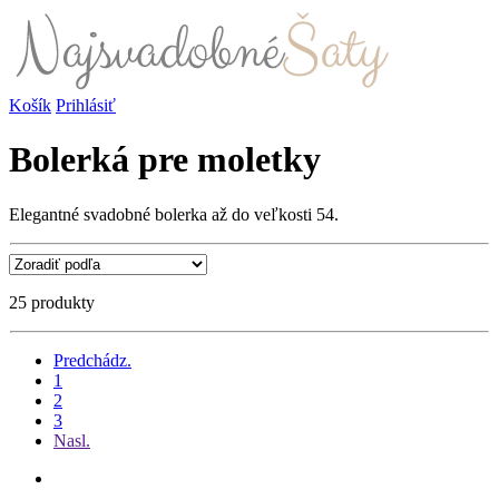
Košík
Prihlásiť
Bolerká pre moletky
Elegantné svadobné bolerka až do veľkosti 54.
25 produkty
Predchádz.
1
2
3
Nasl.