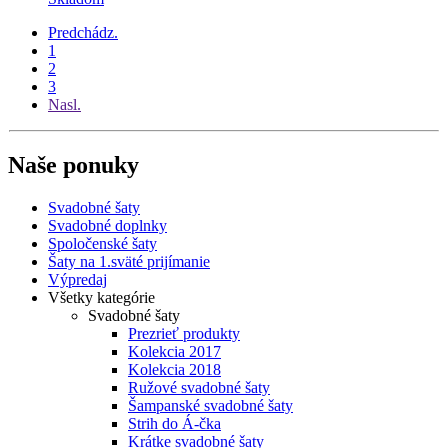
Predchádz.
1
2
3
Nasl.
Naše ponuky
Svadobné šaty
Svadobné doplnky
Spoločenské šaty
Šaty na 1.sväté prijímanie
Výpredaj
Všetky kategórie
Svadobné šaty
Prezrieť produkty
Kolekcia 2017
Kolekcia 2018
Ružové svadobné šaty
Šampanské svadobné šaty
Strih do Á-čka
Krátke svadobné šaty