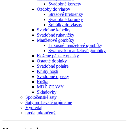
Svadobné korzety
Ozdoby do vlasov
Štrasové hrebienky
Svadobné korunky
Špirálky do vlasov
Svadobné kabelky
Svadobné rukavičky
Manžetové gombíky
Luxusné manžetové gombíky
Swarovski manžetové gombíky
Kožené pánske opasky
Ostatné doplnky
Svadobné poháre
Knihy hostí
Svadobné opasky
Rúška
MDŽ ZĽAVY
Skladovky
Spoločenské šaty
Šaty na 1.sväté prijímanie
Výpredaj
predaj ukončený