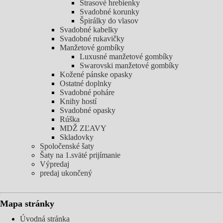
Štrasové hrebienky
Svadobné korunky
Špirálky do vlasov
Svadobné kabelky
Svadobné rukavičky
Manžetové gombíky
Luxusné manžetové gombíky
Swarovski manžetové gombíky
Kožené pánske opasky
Ostatné doplnky
Svadobné poháre
Knihy hostí
Svadobné opasky
Rúška
MDŽ ZĽAVY
Skladovky
Spoločenské šaty
Šaty na 1.sväté prijímanie
Výpredaj
predaj ukončený
Mapa stránky
Úvodná stránka