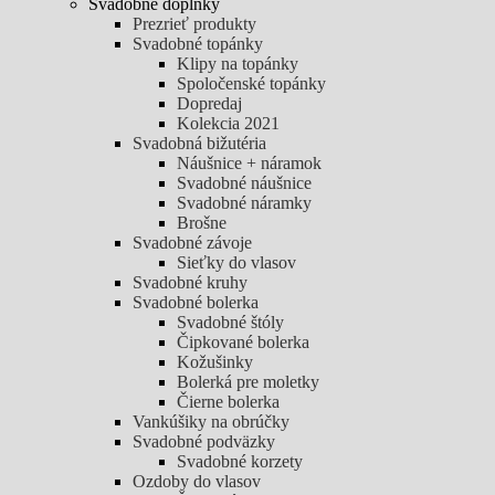
Svadobné doplnky
Prezrieť produkty
Svadobné topánky
Klipy na topánky
Spoločenské topánky
Dopredaj
Kolekcia 2021
Svadobná bižutéria
Náušnice + náramok
Svadobné náušnice
Svadobné náramky
Brošne
Svadobné závoje
Sieťky do vlasov
Svadobné kruhy
Svadobné bolerka
Svadobné štóly
Čipkované bolerka
Kožušinky
Bolerká pre moletky
Čierne bolerka
Vankúšiky na obrúčky
Svadobné podväzky
Svadobné korzety
Ozdoby do vlasov