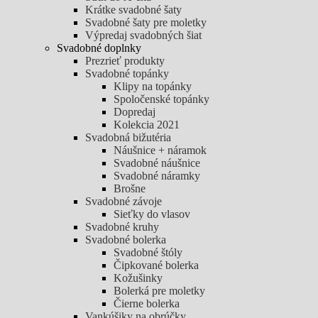
Krátke svadobné šaty
Svadobné šaty pre moletky
Výpredaj svadobných šiat
Svadobné doplnky
Prezrieť produkty
Svadobné topánky
Klipy na topánky
Spoločenské topánky
Dopredaj
Kolekcia 2021
Svadobná bižutéria
Náušnice + náramok
Svadobné náušnice
Svadobné náramky
Brošne
Svadobné závoje
Sieťky do vlasov
Svadobné kruhy
Svadobné bolerka
Svadobné štóly
Čipkované bolerka
Kožušinky
Bolerká pre moletky
Čierne bolerka
Vankúšiky na obrúčky