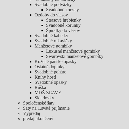
Svadobné podväzky
Svadobné korzety
Ozdoby do vlasov
Štrasové hrebienky
Svadobné korunky
Špirálky do vlasov
Svadobné kabelky
Svadobné rukavičky
Manžetové gombíky
Luxusné manžetové gombíky
Swarovski manžetové gombíky
Kožené pánske opasky
Ostatné doplnky
Svadobné poháre
Knihy hostí
Svadobné opasky
Rúška
MDŽ ZĽAVY
Skladovky
Spoločenské šaty
Šaty na 1.sväté prijímanie
Výpredaj
predaj ukončený