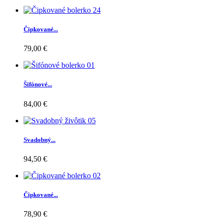
Čipkované...
79,00 €
Šifónové...
84,00 €
Svadobný...
94,50 €
Čipkované...
78,90 €