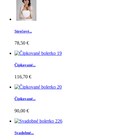
Strečové...
78,50 €
Čipkované...
116,70 €
Čipkované...
90,00 €
Svadobné...