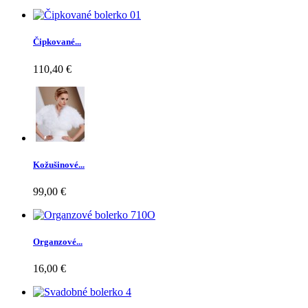
Čipkované...
110,40 €
Kožušinové...
99,00 €
Organzové...
16,00 €