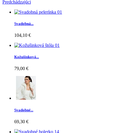
Predchádzajúci
Svadobná...
104,10 €
Kožušinková...
79,00 €
Svadobné...
69,30 €