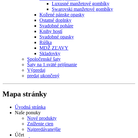
Luxusné manžetové gombíky
Swarovski manžetové gombíky
Kožené pánske opasky
Ostatné doplnky
Svadobné poháre
Knihy hostí
Svadobné opasky
Rúška
MDŽ ZĽAVY
Skladovky
Spoločenské šaty
Šaty na 1.sväté prijímanie
Výpredaj
predaj ukončený
Mapa stránky
Úvodná stránka
Naše ponuky
Nové produkty
Zníženie cien
Najpredávanejšie
Účet