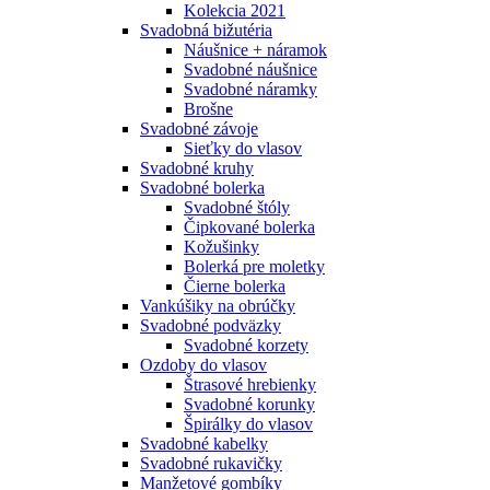
Kolekcia 2021
Svadobná bižutéria
Náušnice + náramok
Svadobné náušnice
Svadobné náramky
Brošne
Svadobné závoje
Sieťky do vlasov
Svadobné kruhy
Svadobné bolerka
Svadobné štóly
Čipkované bolerka
Kožušinky
Bolerká pre moletky
Čierne bolerka
Vankúšiky na obrúčky
Svadobné podväzky
Svadobné korzety
Ozdoby do vlasov
Štrasové hrebienky
Svadobné korunky
Špirálky do vlasov
Svadobné kabelky
Svadobné rukavičky
Manžetové gombíky