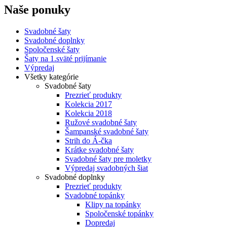
Naše ponuky
Svadobné šaty
Svadobné doplnky
Spoločenské šaty
Šaty na 1.sväté prijímanie
Výpredaj
Všetky kategórie
Svadobné šaty
Prezrieť produkty
Kolekcia 2017
Kolekcia 2018
Ružové svadobné šaty
Šampanské svadobné šaty
Strih do Á-čka
Krátke svadobné šaty
Svadobné šaty pre moletky
Výpredaj svadobných šiat
Svadobné doplnky
Prezrieť produkty
Svadobné topánky
Klipy na topánky
Spoločenské topánky
Dopredaj