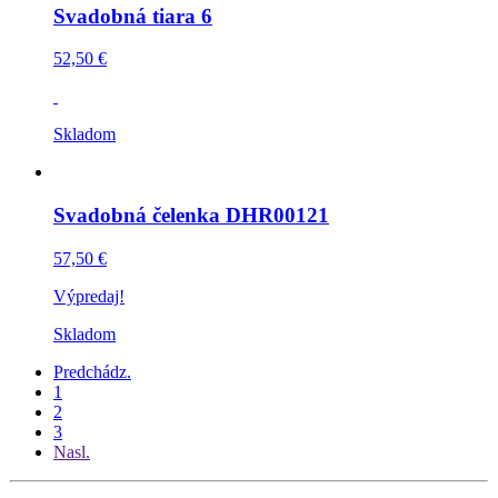
Svadobná tiara 6
52,50 €
Skladom
Svadobná čelenka DHR00121
57,50 €
Výpredaj!
Skladom
Predchádz.
1
2
3
Nasl.