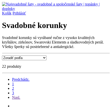
Košík
Prihlásiť
Svadobné korunky
Svadobné korunky sú vyrábané ručne z vysoko kvalitných
kryštálov, zirkónov, Swarovski Elements a sladkovodných perál.
Všetky šperky sú postriebrené a antialergické.
22 produkty
Predchádz.
1
2
3
Nasl.