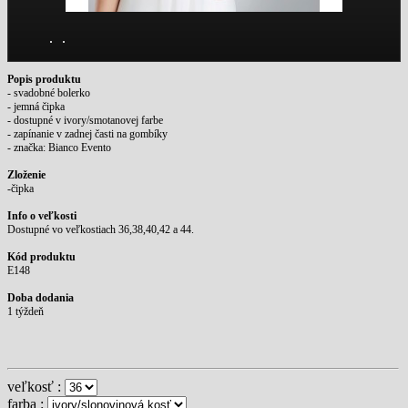
Popis produktu
- svadobné bolerko
- jemná čipka
- dostupné v ivory/smotanovej farbe
- zapínanie v zadnej časti na gombíky
- značka: Bianco Evento
Zloženie
-čipka
Info o veľkosti
Dostupné vo veľkostiach 36,38,40,42 a 44.
Kód produktu
E148
Doba dodania
1 týždeň
veľkosť :
farba :