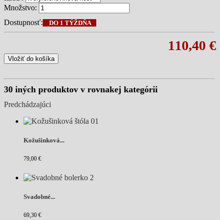
Množstvo:
Dostupnosť:
DO 1 TÝŽDŇA
110,40 €
Vložiť do košíka
30 iných produktov v rovnakej kategórii
Predchádzajúci
Kožušinková...
79,00 €
Svadobné...
69,30 €