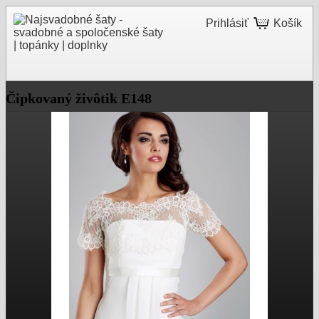
Prihlásiť
Košík
Čipkovaný živôtik E148