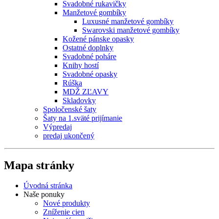
Svadobné rukavičky
Manžetové gombíky
Luxusné manžetové gombíky
Swarovski manžetové gombíky
Kožené pánske opasky
Ostatné doplnky
Svadobné poháre
Knihy hostí
Svadobné opasky
Rúška
MDŽ ZĽAVY
Skladovky
Spoločenské šaty
Šaty na 1.sväté prijímanie
Výpredaj
predaj ukončený
Mapa stránky
Úvodná stránka
Naše ponuky
Nové produkty
Zníženie cien