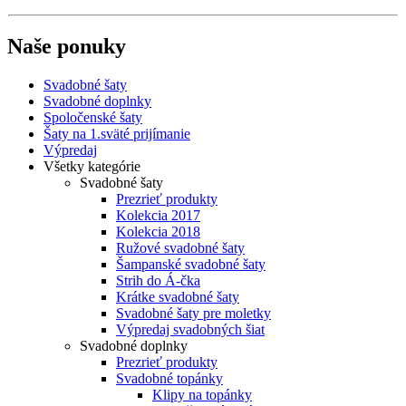
Naše ponuky
Svadobné šaty
Svadobné doplnky
Spoločenské šaty
Šaty na 1.sväté prijímanie
Výpredaj
Všetky kategórie
Svadobné šaty
Prezrieť produkty
Kolekcia 2017
Kolekcia 2018
Ružové svadobné šaty
Šampanské svadobné šaty
Strih do Á-čka
Krátke svadobné šaty
Svadobné šaty pre moletky
Výpredaj svadobných šiat
Svadobné doplnky
Prezrieť produkty
Svadobné topánky
Klipy na topánky