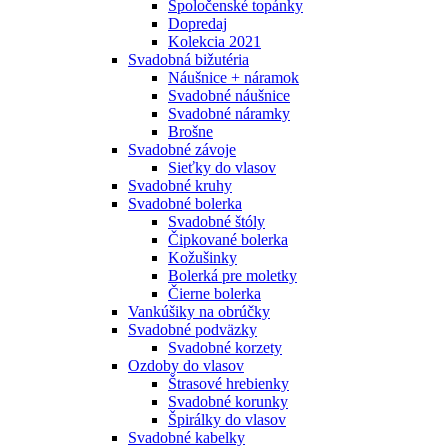
Spoločenské topánky
Dopredaj
Kolekcia 2021
Svadobná bižutéria
Náušnice + náramok
Svadobné náušnice
Svadobné náramky
Brošne
Svadobné závoje
Sieťky do vlasov
Svadobné kruhy
Svadobné bolerka
Svadobné štóly
Čipkované bolerka
Kožušinky
Bolerká pre moletky
Čierne bolerka
Vankúšiky na obrúčky
Svadobné podväzky
Svadobné korzety
Ozdoby do vlasov
Štrasové hrebienky
Svadobné korunky
Špirálky do vlasov
Svadobné kabelky