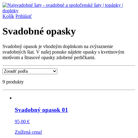
Košík
Prihlásiť
Svadobné opasky
Svadobný opasok je vhodným doplnkom na zvýraznenie
svadobných šiat. V našej ponuke nájdete opasky s kvetinovým
motívom a štrasové opasky zdobené perličkami.
9 produkty
Svadobný opasok 01
95,00 €
Znížená cena!