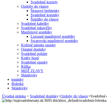
Svadobné korzety
Ozdoby do vlasov
Štrasové hrebienky
Svadobné korunky
Špirálky do vlasov
Svadobné kabelky
Svadobné rukavičky
Manžetové gombíky
Luxusné manžetové gombíky
Swarovski manžetové gombíky
Kožené pánske opasky
Ostatné doplnky
Svadobné poháre
Knihy hostí
Svadobné opasky
Rúška
MDŽ ZĽAVY
Skladovky
topánky
Bolerká
Skladovky
Úvodná stránka
>
Svadobné doplnky
>
Ozdoby do vlasov
>
Svadobná 