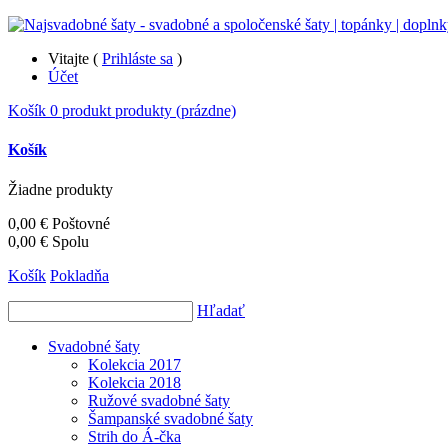
Vitajte (
Prihláste sa
)
Účet
Košík
0
produkt
produkty
(prázdne)
Košík
Žiadne produkty
0,00 €
Poštovné
0,00 €
Spolu
Košík
Pokladňa
Hľadať
Svadobné šaty
Kolekcia 2017
Kolekcia 2018
Ružové svadobné šaty
Šampanské svadobné šaty
Strih do Á-čka