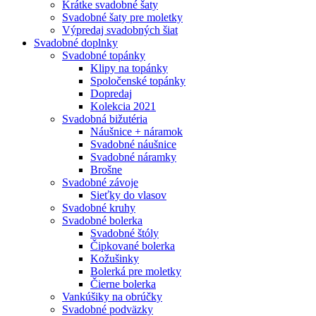
Krátke svadobné šaty
Svadobné šaty pre moletky
Výpredaj svadobných šiat
Svadobné doplnky
Svadobné topánky
Klipy na topánky
Spoločenské topánky
Dopredaj
Kolekcia 2021
Svadobná bižutéria
Náušnice + náramok
Svadobné náušnice
Svadobné náramky
Brošne
Svadobné závoje
Sieťky do vlasov
Svadobné kruhy
Svadobné bolerka
Svadobné štóly
Čipkované bolerka
Kožušinky
Bolerká pre moletky
Čierne bolerka
Vankúšiky na obrúčky
Svadobné podväzky