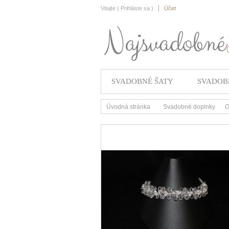
Vitajte (
Prihláste sa
)
Účet
SVADOBNÉ ŠATY
SVADOB
Úvodná stránka
Svadobné doplnky
O
>
>