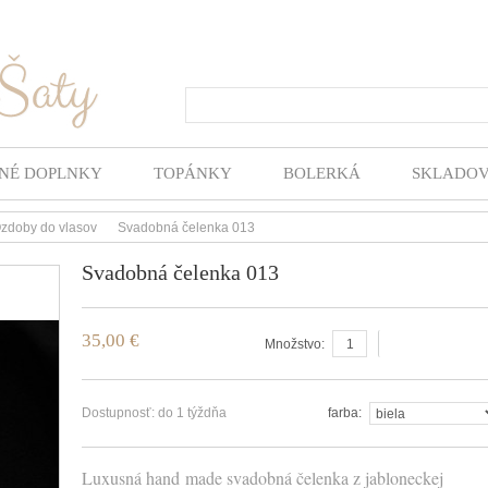
Hľada
NÉ DOPLNKY
TOPÁNKY
BOLERKÁ
SKLADO
zdoby do vlasov
Svadobná čelenka 013
>
Svadobná čelenka 013
35,00 €
vložiť do košíka
Množstvo:
Dostupnosť:
do 1 týždňa
farba:
Luxusná hand made svadobná čelenka z jabloneckej 