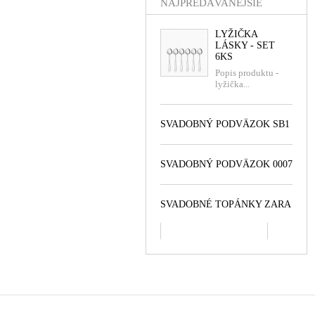
NAJPREDÁVANEJŠIE
LYŽIČKA
LÁSKY - SET
6KS
Popis produktu -
lyžička...
SVADOBNÝ PODVÄZOK SB1
SVADOBNÝ PODVÄZOK 0007
SVADOBNÉ TOPÁNKY ZARA
všetko najpredávanejšie