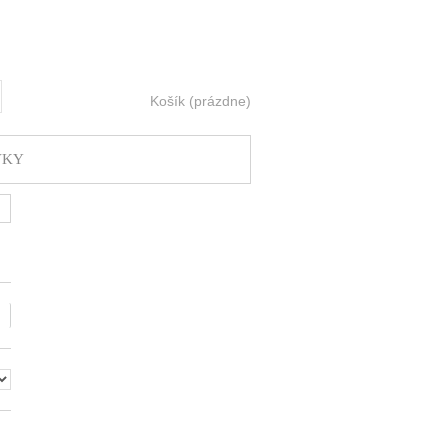
Košík
(prázdne)
ť
VKY