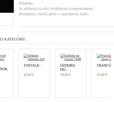
bižutérie. 
Je zdobená vysoko kvalitnými komponentami. 
Dostupná v bielej alebo v smotanovej farbe.
J KATEGÓRII
VINTAGE...
OZDOBA
FRANCÚZS
ENOK
DO...
42,50 €
70,00 €
57,50 €