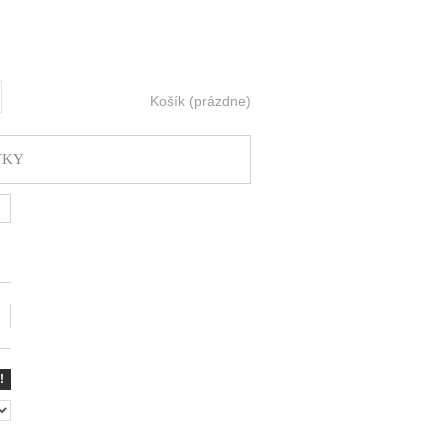
Košík
(prázdne)
ť
VKY
!