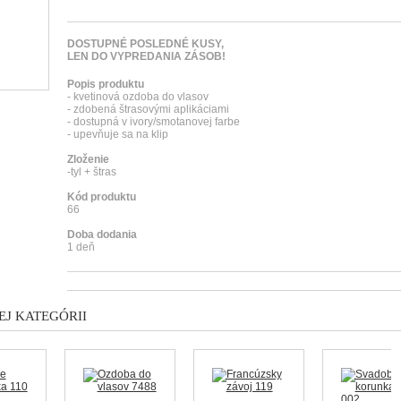
DOSTUPNÉ POSLEDNÉ KUSY,
LEN DO VYPREDANIA ZÁSOB!
Popis produktu
- kvetinová ozdoba do vlasov
- zdobená štrasovými aplikáciami
- dostupná v ivory/smotanovej farbe
- upevňuje sa na klip
Zloženie
-tyl + štras
Kód produktu
66
Doba dodania
1 deň
J KATEGÓRII