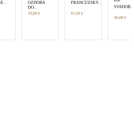
E...
OZDOBA
FRANCÚZSKY...
SVADOBNÁ
DO...
70,00 €
57,50 €
45,00 €