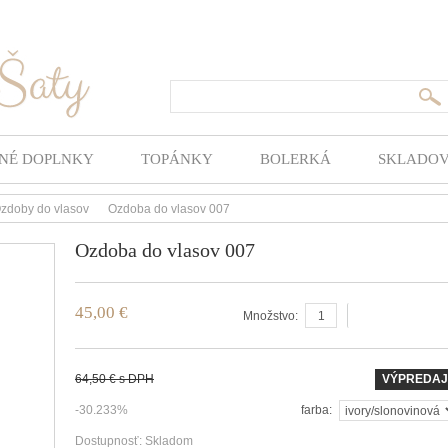
Hľada
NÉ DOPLNKY
TOPÁNKY
BOLERKÁ
SKLADO
zdoby do vlasov
Ozdoba do vlasov 007
>
Ozdoba do vlasov 007
45,00 €
vložiť do košíka
Množstvo:
64,50 €
s DPH
VÝPREDAJ
-30.233%
farba:
Dostupnosť:
Skladom