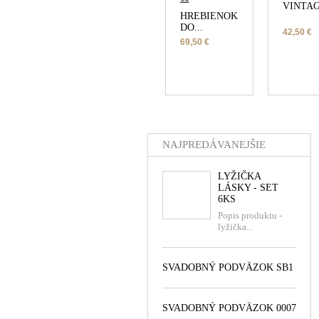
VINTAG
HREBIENOK
DO...
42,50 €
69,50 €
NAJPREDÁVANEJŠIE
LYŽIČKA
LÁSKY - SET
6KS
Popis produktu -
lyžička...
SVADOBNÝ PODVÄZOK SB1
SVADOBNÝ PODVÄZOK 0007